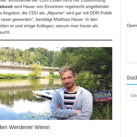
der Vorsitzende der CDU Essen nicht nur Zustimmung.
cebook
wird Hauer von Einzelnen regelrecht angefeindet:
 Angebot, die CDU als „Altpartei“ wird gar mit DDR-Politik
t rauer geworden“, bestätigt Matthias Hauer. In den
Open
hlen er und einige Kollegen, warum man heute als
raucht.
Suc
Such
f den Werdener Wiesn