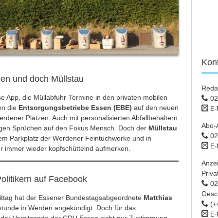
Kon
en und doch Müllstau
Reda
se
App
, die Müllabfuhr-Termine in den privaten mobilen
02
en die
Entsorgungsbetriebe Essen (EBE)
auf den neuen
E-
erdener Plätzen. Auch mit personalisierten Abfallbehältern
Abo-
gen Sprüchen auf den Fokus Mensch. Doch der
Müllstau
02
dem Parkplatz der Werdener Feintuchwerke und in
E-
ger immer wieder kopfschüttelnd aufmerken.
Anze
Priva
litikern auf Facebook
02 
Gesc
ttag hat der Essener Bundestagsabgeordnete
Matthias
(+
tunde in Werden angekündigt. Doch für das
E-