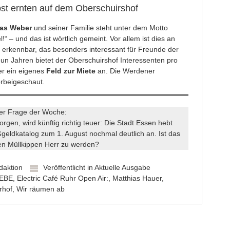
bst ernten auf dem Oberschuirshof
las Weber
und seiner Familie steht unter dem Motto
!“ – und das ist wörtlich gemeint. Vor allem ist dies an
erkennbar, das besonders interessant für Freunde der
eun Jahren bietet der
Oberschuirshof
Interessenten pro
er ein eigenes
Feld zur Miete
an. Die Werdener
rbeigeschaut.
rer Frage der Woche:
orgen, wird künftig richtig teuer: Die Stadt Essen hebt
geldkatalog zum 1. August nochmal deutlich an. Ist das
den Müllkippen Herr zu werden?
daktion
Veröffentlicht in
Aktuelle Ausgabe
EBE
,
Electric Café Ruhr Open Air:
,
Matthias Hauer
,
rhof
,
Wir räumen ab