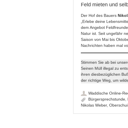
Feld mieten und sel
Der Hof des Bauers
Niko
„Erlebe deine Lebensmittel
dem Angebot
Feldfreunde
Natur ist. Seit ungefähr n
Saison von Mai bis Oktob
Nachrichten haben mal vo
Stimmen Sie ab bei unse
Seinen Müll illegal zu ents
ihren diesbezüglichen Buß
der richtige Weg, um wil
Waddische Online-Re
Bürgersprechstunde
,
Nikolas Weber
,
Oberschui