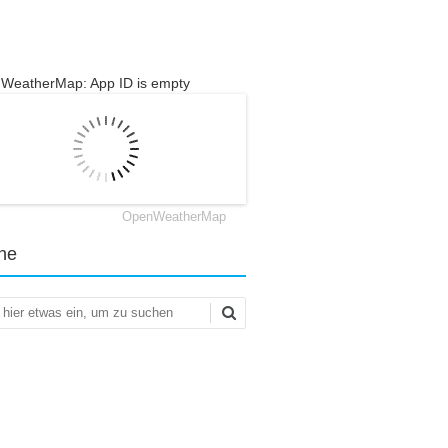
WeatherMap: App ID is empty
OpenWeatherMap
he
en