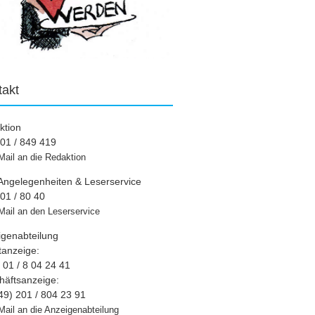
takt
ktion
01 / 849 419
Mail an die Redaktion
Angelegenheiten & Leserservice
01 / 80 40
Mail an den Leserservice
igenabteilung
tanzeige:
01 / 8 04 24 41
häftsanzeige:
49) 201 / 804 23 91
Mail an die Anzeigenabteilung