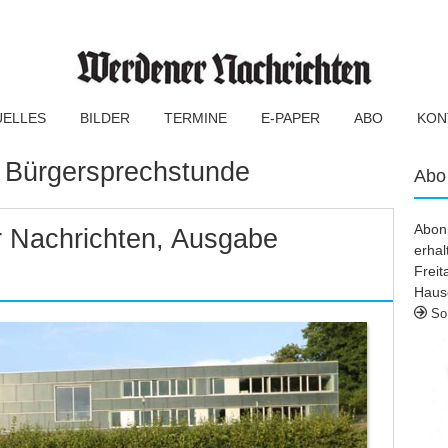
UELLES
BILDER
TERMINE
E-PAPER
ABO
KON
:
Bürgersprechstunde
Abo
Abonn
 Nachrichten, Ausgabe
erhal
Frei
Haus
So 