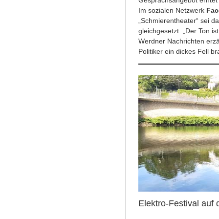
Gesprächsangebot erntet 
Im sozialen Netzwerk
Fa
„Schmierentheater“ sei das
gleichgesetzt. „Der Ton is
Werdner Nachrichten erzä
Politiker ein dickes Fell b
Elektro-Festival au