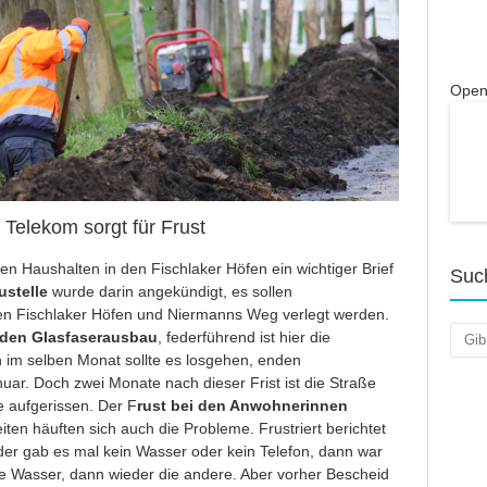
Open
Telekom sorgt für Frust
en Haushalten in den Fischlaker Höfen ein wichtiger Brief
Suc
ustelle
wurde darin angekündigt, es sollen
en Fischlaker Höfen und Niermanns Weg verlegt werden.
Such
 den Glasfaserausbau
, federführend ist hier die
h im selben Monat sollte es losgehen, enden
nuar. Doch zwei Monate nach dieser Frist ist die Straße
 aufgerissen. Der F
rust bei den Anwohnerinnen
ten häuften sich auch die Probleme. Frustriert berichtet
er gab es mal kein Wasser oder kein Telefon, dann war
ne Wasser, dann wieder die andere. Aber vorher Bescheid