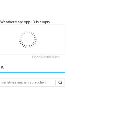
WeatherMap: App ID is empty
OpenWeatherMap
he
en