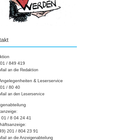
takt
ktion
01 / 849 419
Mail an die Redaktion
Angelegenheiten & Leserservice
01 / 80 40
Mail an den Leserservice
igenabteilung
tanzeige:
01 / 8 04 24 41
häftsanzeige:
49) 201 / 804 23 91
Mail an die Anzeigenabteilung