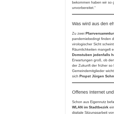
bekommen haben wir so gut
unvorbereitet.“
Was wird aus den e
Zu zwei
Pfarrversamml
pandemiebedingt finden d
virologischer Sicht schei
Räumlichkeiten mangelt es
Domstuben jedenfalls he
Erwartungen groß, ob denn
der Zukunft der früher so
Gemeindemitglieder wich
sich
Propst Jürgen Schm
Offenes Internet und
Schon aus Eigennutz befa
WLAN im Stadtbezirk
ein
digitale Sitzungsarbeit vo