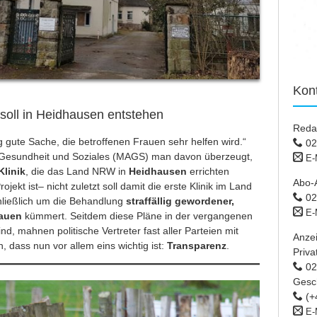
Kon
 soll in Heidhausen entstehen
Reda
tig gute Sache, die betroffenen Frauen sehr helfen wird.“
02
t, Gesundheit und Soziales (MAGS) man davon überzeugt,
E-
Klinik
, die das Land NRW in
Heidhausen
errichten
Abo-
rojekt ist– nicht zuletzt soll damit die erste Klinik im Land
02
hließlich um die Behandlung
straffällig gewordener,
E-
rauen
kümmert. Seitdem diese Pläne in der vergangenen
, mahnen politische Vertreter fast aller Parteien mit
Anze
n, dass nun vor allem eins wichtig ist:
Transparenz
.
Priva
02 
Gesc
(+
E-