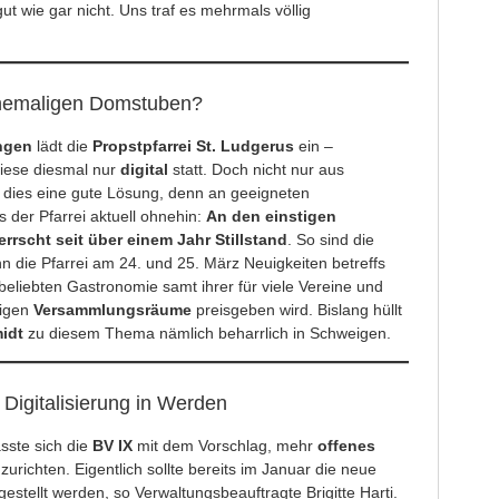
 wie gar nicht. Uns traf es mehrmals völlig
hemaligen Domstuben?
ungen
lädt die
Propstpfarrei St. Ludgerus
ein –
iese diesmal nur
digital
statt. Doch nicht nur aus
nt dies eine gute Lösung, denn an geeigneten
 der Pfarrei aktuell ohnehin:
An den einstigen
rrscht seit über einem Jahr Stillstand
. So sind die
 die Pfarrei am 24. und 25. März Neuigkeiten betreffs
 beliebten Gastronomie samt ihrer für viele Vereine und
tigen
Versammlungsräume
preisgeben wird. Bislang hüllt
idt
zu diesem Thema nämlich beharrlich in Schweigen.
 Digitalisierung in Werden
sste sich die
BV IX
mit dem Vorschlag, mehr
offenes
zurichten. Eigentlich sollte bereits im Januar die neue
rgestellt werden, so Verwaltungsbeauftragte Brigitte Harti.