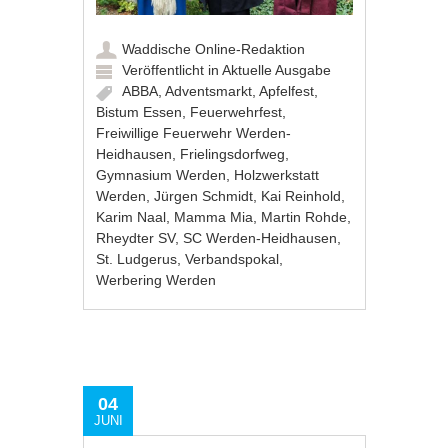
Waddische Online-Redaktion
Veröffentlicht in
Aktuelle Ausgabe
ABBA
,
Adventsmarkt
,
Apfelfest
,
Bistum Essen
,
Feuerwehrfest
,
Freiwillige Feuerwehr Werden-
Heidhausen
,
Frielingsdorfweg
,
Gymnasium Werden
,
Holzwerkstatt
Werden
,
Jürgen Schmidt
,
Kai Reinhold
,
Karim Naal
,
Mamma Mia
,
Martin Rohde
,
Rheydter SV
,
SC Werden-Heidhausen
,
St. Ludgerus
,
Verbandspokal
,
Werbering Werden
04
JUNI