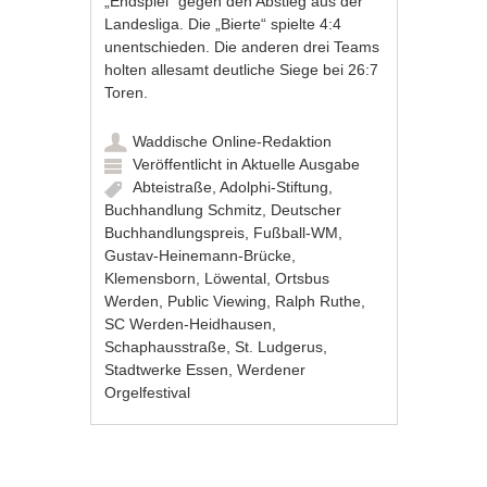
„Endspiel“ gegen den Abstieg aus der
Landesliga. Die „Bierte“ spielte 4:4
unentschieden. Die anderen drei Teams
holten allesamt deutliche Siege bei 26:7
Toren.
Waddische Online-Redaktion
Veröffentlicht in
Aktuelle Ausgabe
Abteistraße
,
Adolphi-Stiftung
,
Buchhandlung Schmitz
,
Deutscher
Buchhandlungspreis
,
Fußball-WM
,
Gustav-Heinemann-Brücke
,
Klemensborn
,
Löwental
,
Ortsbus
Werden
,
Public Viewing
,
Ralph Ruthe
,
SC Werden-Heidhausen
,
Schaphausstraße
,
St. Ludgerus
,
Stadtwerke Essen
,
Werdener
Orgelfestival