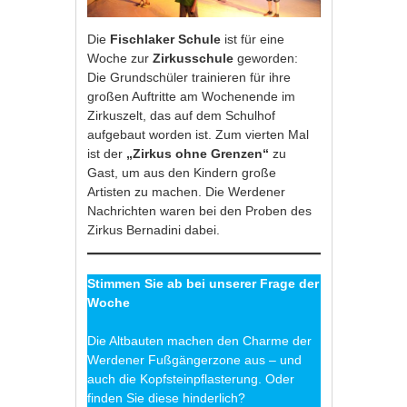
Die
Fischlaker Schule
ist für eine
Woche zur
Zirkusschule
geworden:
Die Grundschüler trainieren für ihre
großen Auftritte am Wochenende im
Zirkuszelt, das auf dem Schulhof
aufgebaut worden ist. Zum vierten Mal
ist der
„Zirkus ohne Grenzen“
zu
Gast, um aus den Kindern große
Artisten zu machen. Die Werdener
Nachrichten waren bei den Proben des
Zirkus Bernadini dabei.
Stimmen Sie ab bei unserer Frage der
Woche
Die Altbauten machen den Charme der
Werdener Fußgängerzone aus – und
auch die Kopfsteinpflasterung. Oder
finden Sie diese hinderlich?