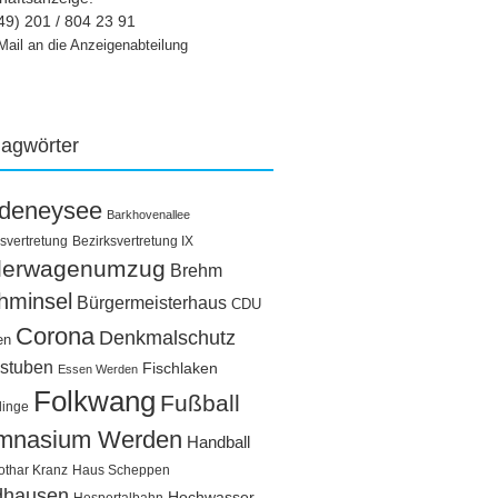
49) 201 / 804 23 91
Mail an die Anzeigenabteilung
lagwörter
ldeneysee
Barkhovenallee
svertretung
Bezirksvertretung IX
llerwagenumzug
Brehm
hminsel
Bürgermeisterhaus
CDU
Corona
Denkmalschutz
en
stuben
Fischlaken
Essen Werden
Folkwang
Fußball
linge
mnasium Werden
Handball
othar Kranz
Haus Scheppen
dhausen
Hochwasser