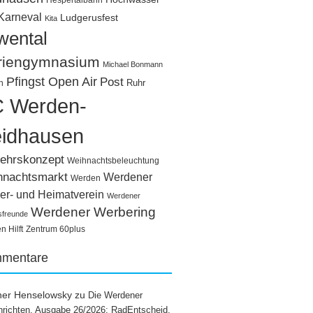
Hespertalbahn
Karneval
Ludgerusfest
Kita
wental
riengymnasium
Michael Bonmann
Pfingst Open Air
Post
Ruhr
n
 Werden-
idhausen
ehrskonzept
Weihnachtsbeleuchtung
hnachtsmarkt
Werdener
Werden
er- und Heimatverein
Werdener
Werdener Werbering
sfreunde
 Hilft
Zentrum 60plus
mentare
ner Henselowsky
zu
Die Werdener
richten, Ausgabe 26/2026: RadEntscheid,