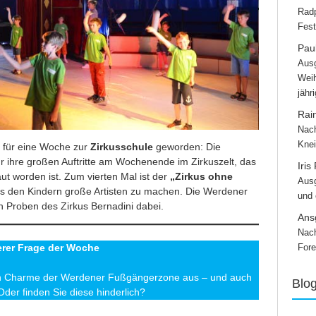
Radp
Fest
Paul
Ausg
Weih
jähr
Rai
Nach
Knei
t für eine Woche zur
Zirkusschule
geworden: Die
ür ihre großen Auftritte am Wochenende im Zirkuszelt, das
Iris
t worden ist. Zum vierten Mal ist der
„Zirkus ohne
Ausg
s den Kindern große Artisten zu machen. Die Werdener
und
n Proben des Zirkus Bernadini dabei.
Ans
Nach
Fore
erer Frage der Woche
n Charme der Werdener Fußgängerzone aus – und auch
Blo
Oder finden Sie diese hinderlich?