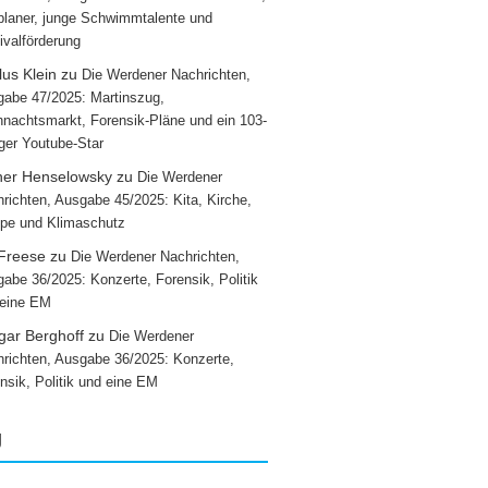
laner, junge Schwimmtalente und
ivalförderung
us Klein
zu
Die Werdener Nachrichten,
abe 47/2025: Martinszug,
nachtsmarkt, Forensik-Pläne und ein 103-
iger Youtube-Star
ner Henselowsky
zu
Die Werdener
richten, Ausgabe 45/2025: Kita, Kirche,
pe und Klimaschutz
 Freese
zu
Die Werdener Nachrichten,
abe 36/2025: Konzerte, Forensik, Politik
 eine EM
gar Berghoff
zu
Die Werdener
richten, Ausgabe 36/2025: Konzerte,
nsik, Politik und eine EM
g