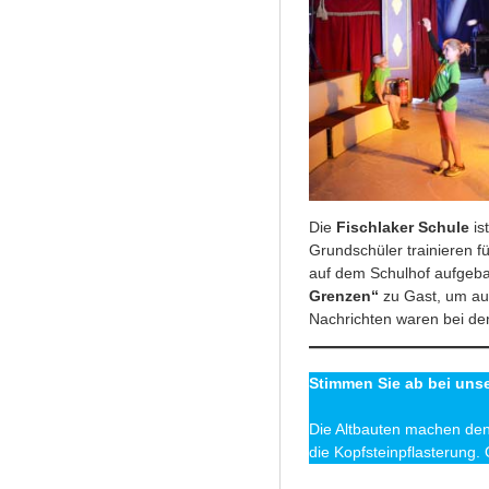
Die
Fischlaker Schule
is
Grundschüler trainieren f
auf dem Schulhof aufgebau
Grenzen“
zu Gast, um au
Nachrichten waren bei de
Stimmen Sie ab bei uns
Die Altbauten machen de
die Kopfsteinpflasterung. 