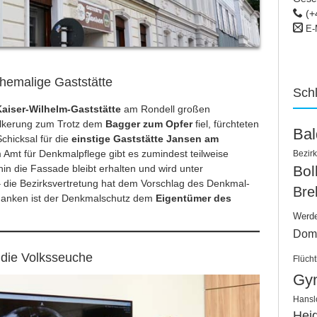
(+
E-
hemalige Gaststätte
Sch
aiser-Wilhelm-Gaststätte
am Rondell großen
ölkerung zum Trotz dem
Bagger zum Opfer
fiel, fürchteten
Ba
Schicksal für die
einstige Gaststätte Jansen am
 Amt für Denkmalpflege gibt es zumindest teilweise
Bezirk
Bo
n die Fassade bleibt erhalten und wird unter
 – die Bezirksvertretung hat dem Vorschlag des Denkmal-
Bre
danken ist der Denkmalschutz dem
Eigentümer des
Werd
Dom
die Volksseuche
Flücht
Gy
Hansl
Hei