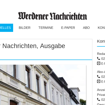
UELLES
BILDER
TERMINE
E-PAPER
ABO
KON
Kon
 Nachrichten, Ausgabe
Reda
02
E-
Abo-
02
E-
Anze
Priva
02 
Gesc