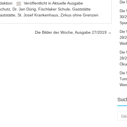
Die 
daktion
Veröffentlicht in
Aktuelle Ausgabe
chutz
,
Dr. Jan Dürig
,
Fischlaker Schule
,
Gaststätte
Die 
aststätte
,
St. Josef Krankenhaus
,
Zirkus ohne Grenzen
30/2
Spur
Die 
Die Bilder der Woche, Ausgabe 27/2019
→
29/
Werb
Die 
28/2
Öku
Die 
Turm
Wer
Suc
Such