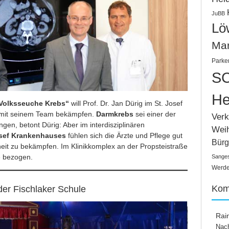
JuBB
Lö
Ma
Parke
SC
He
Volksseuche Krebs“
will Prof. Dr. Jan Dürig im St. Josef
it seinem Team bekämpfen.
Darmkrebs
sei einer der
Verk
gen, betont Dürig: Aber im interdisziplinären
Wei
osef Krankenhauses
fühlen sich die Ärzte und Pflege gut
Bürg
eit zu bekämpfen. Im Klinikkomplex an der Propsteistraße
 bezogen.
Sange
Werden
Kom
der Fischlaker Schule
Rai
Nach