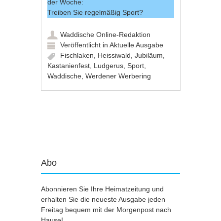
der Woche:
Treiben Sie regelmäßig Sport?
Waddische Online-Redaktion
Veröffentlicht in
Aktuelle Ausgabe
Fischlaken
,
Heissiwald
,
Jubiläum
,
Kastanienfest
,
Ludgerus
,
Sport
,
Waddische
,
Werdener Werbering
Artikel-Navigation
Abo
Abonnieren Sie Ihre Heimatzeitung und
erhalten Sie die neueste Ausgabe jeden
Freitag bequem mit der Morgenpost nach
Hause!