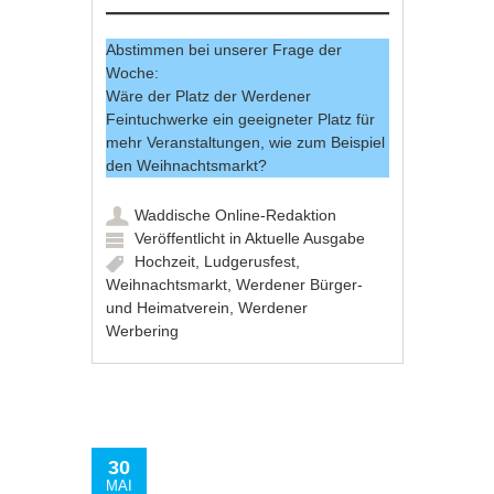
Abstimmen bei unserer Frage der
Woche:
Wäre der Platz der Werdener
Feintuchwerke ein geeigneter Platz für
mehr Veranstaltungen, wie zum Beispiel
den Weihnachtsmarkt?
Waddische Online-Redaktion
Veröffentlicht in
Aktuelle Ausgabe
Hochzeit
,
Ludgerusfest
,
Weihnachtsmarkt
,
Werdener Bürger-
und Heimatverein
,
Werdener
Werbering
30
MAI