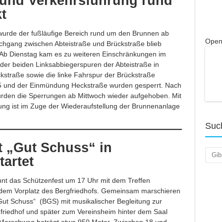
und Verkehrsführung rund
t
urde der fußläufige Bereich rund um den Brunnen ab
Open
chgang zwischen Abteistraße und Brückstraße blieb
. Ab Dienstag kam es zu weiteren Einschränkungen im
 der beiden Linksabbiegerspuren der Abteistraße in
kstraße sowie die linke Fahrspur der Brückstraße
und der Einmündung Heckstraße wurden gesperrt. Nach
urden die Sperrungen ab Mittwoch wieder aufgehoben. Mit
ung ist im Zuge der Wiederaufstellung der Brunnenanlage
Suc
t „Gut Schuss“ in
Such
tartet
nnt das Schützenfest um 17 Uhr mit dem Treffen
 dem Vorplatz des Bergfriedhofs. Gemeinsam marschieren
Gut Schuss“ (BGS) mit musikalischer Begleitung zur
friedhof und später zum Vereinsheim hinter dem Saal