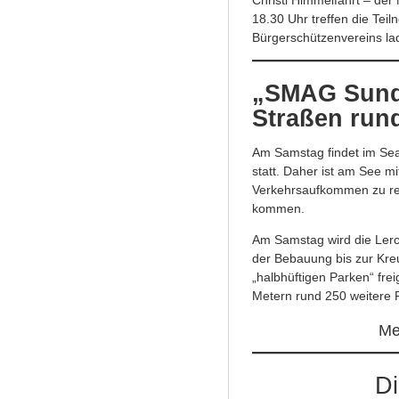
Christi Himmelfahrt – de
18.30 Uhr treffen die Teil
Bürgerschützenvereins la
„SMAG Sunda
Straßen run
Am Samstag findet im Se
statt. Daher ist am See m
Verkehrsaufkommen zu re
kommen.
Am Samstag wird die Lerc
der Bebauung bis zur Kre
„halbhüftigen Parken“ fr
Metern rund 250 weitere 
Me
Di