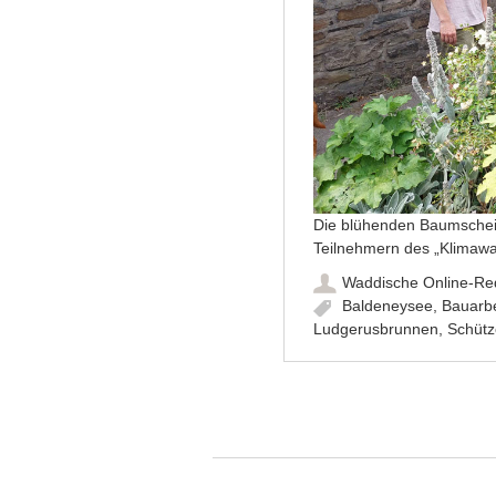
Die blühenden Baumschei
Teilnehmern des „Klimaw
Waddische Online-Re
Baldeneysee
,
Bauarbe
Ludgerusbrunnen
,
Schütz
Artikel-Navigation