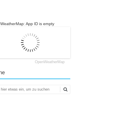
WeatherMap: App ID is empty
OpenWeatherMap
he
en