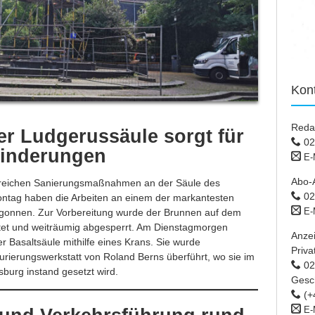
Kon
Reda
er Ludgerussäule sorgt für
02
hinderungen
E-
Abo-
greichen Sanierungsmaßnahmen an der Säule des
02
tag haben die Arbeiten an einem der markantesten
E-
onnen. Zur Vorbereitung wurde der Brunnen auf dem
et und weiträumig abgesperrt. Am Dienstagmorgen
Anze
r Basaltsäule mithilfe eines Krans. Sie wurde
Priva
urierungswerkstatt von Roland Berns überführt, wo sie im
02 
burg instand gesetzt wird.
Gesc
(+
E-