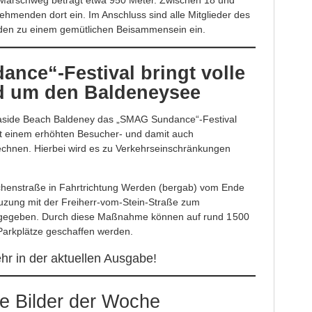
r Marschweg beträgt etwa 950 Meter. Zwischen 18 und
nehmenden dort ein. Im Anschluss sind alle Mitglieder des
den zu einem gemütlichen Beisammensein ein.
nce“-Festival bringt volle
d um den Baldeneysee
aside Beach Baldeney das „SMAG Sundance“-Festival
it einem erhöhten Besucher- und damit auch
chnen. Hierbei wird es zu Verkehrseinschränkungen
henstraße in Fahrtrichtung Werden (bergab) vom Ende
uzung mit der Freiherr-vom-Stein-Straße zum
eigegeben. Durch diese Maßnahme können auf rund 1 500
Parkplätze geschaffen werden.
hr in der aktuellen Ausgabe!
e Bilder der Woche