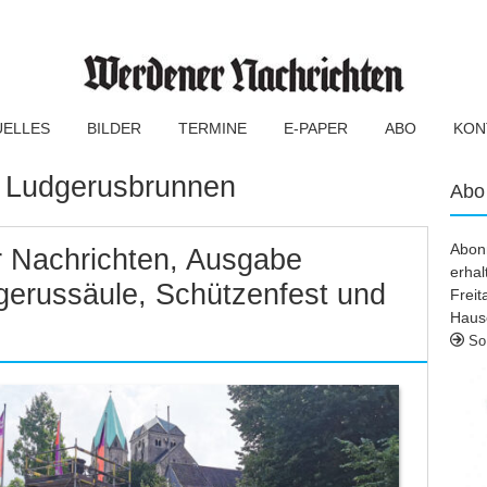
UELLES
BILDER
TERMINE
E-PAPER
ABO
KON
:
Ludgerusbrunnen
Abo
Abonn
 Nachrichten, Ausgabe
erhal
gerussäule, Schützenfest und
Frei
Haus
So 