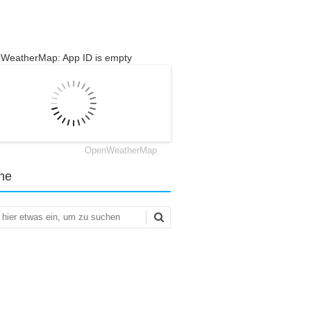
WeatherMap: App ID is empty
OpenWeatherMap
he
en