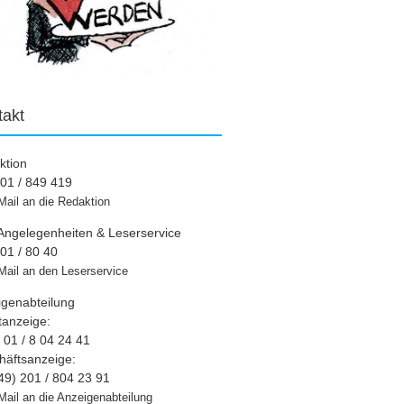
takt
ktion
01 / 849 419
Mail an die Redaktion
Angelegenheiten & Leserservice
01 / 80 40
Mail an den Leserservice
igenabteilung
tanzeige:
01 / 8 04 24 41
häftsanzeige:
49) 201 / 804 23 91
Mail an die Anzeigenabteilung