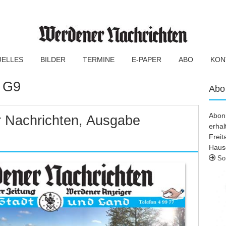
UELLES
BILDER
TERMINE
E-PAPER
ABO
KON
:
G9
Abo
Abonn
 Nachrichten, Ausgabe
erhal
Frei
Haus
So 