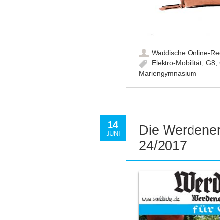
Waddische Online-Re
Elektro-Mobilität
,
G8
,
Mariengymnasium
14
Die Werdener
JUNI
24/2017