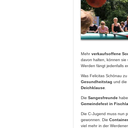
Mehr
verkaufsoffene S
davon halten, können sie 
Werden fängt jedenfalls e
Was Felicitas Schönau z
Gesundheitstag
und die
Deichklause
.
Die
Sangesfreunde
haben
Gemeindefest
in Fischl
Die C-Jugend muss nun p
gewonnen. Die
Container
viel mehr in der Werdener