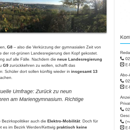
Kon
nen,
G8
– also die Verkürzung der gymnasialen Zeit von
Reda
e der rot-grünen Landesregierung den Kopf gekostet.
02
ng auf alle Fälle. Nachdem die
neue Landesregierung
E-
zu
G9
zurückkehren zu wollen, schafft das
: Schüler dort sollen künftig wieder in
insgesamt 13
Abo-
achen.
02
E-
uelle Umfrage: Zurück zu neun
Anze
hren am Mariengymnasium. Richtige
Priva
02 
Gesc
 Bezirkspolitiker auch die
Elektro-Mobilität
: Doch für
(+
bt es im Bezirk Werden/Kettwig
praktisch keine
E-