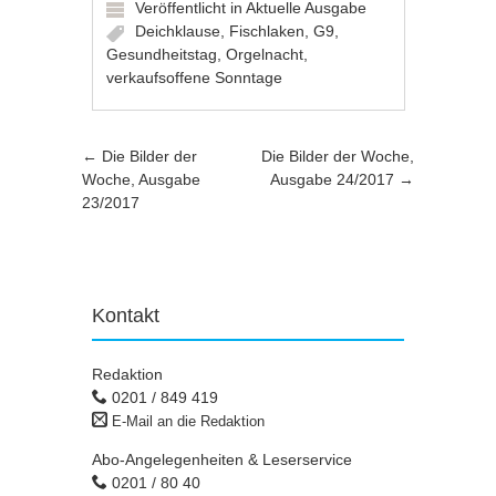
Veröffentlicht in
Aktuelle Ausgabe
Deichklause
,
Fischlaken
,
G9
,
Gesundheitstag
,
Orgelnacht
,
verkaufsoffene Sonntage
Artikel-Navigation
←
Die Bilder der
Die Bilder der Woche,
Woche, Ausgabe
Ausgabe 24/2017
→
23/2017
Kontakt
Redaktion
0201 / 849 419
E-Mail an die Redaktion
Abo-Angelegenheiten & Leserservice
0201 / 80 40