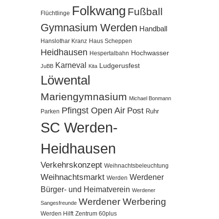
Folkwang
Fußball
Flüchtlinge
Gymnasium Werden
Handball
Hanslothar Kranz
Haus Scheppen
Heidhausen
Hochwasser
Hespertalbahn
Karneval
Ludgerusfest
JuBB
Kita
Löwental
Mariengymnasium
Michael Bonmann
Pfingst Open Air
Post
Ruhr
Parken
SC Werden-
Heidhausen
Verkehrskonzept
Weihnachtsbeleuchtung
Weihnachtsmarkt
Werdener
Werden
Bürger- und Heimatverein
Werdener
Werdener Werbering
Sangesfreunde
Werden Hilft
Zentrum 60plus