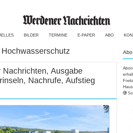
UELLES
BILDER
TERMINE
E-PAPER
ABO
KON
:
Hochwasserschutz
Abo
Abonn
 Nachrichten, Ausgabe
erhal
inseln, Nachrufe, Aufstieg
Frei
Haus
So 