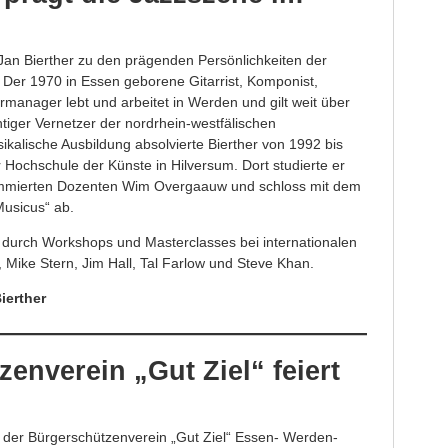
 Jan Bierther zu den prägenden Persönlichkeiten der
 Der 1970 in Essen geborene Gitarrist, Komponist,
anager lebt und arbeitet in Werden und gilt weit über
htiger Vernetzer der nordrhein-westfälischen
ikalische Ausbildung absolvierte Bierther von 1992 bis
Hochschule der Künste in Hilversum. Dort studierte er
ommierten Dozenten Wim Overgaauw und schloss mit dem
usicus“ ab.
r durch Workshops und Masterclasses bei internationalen
 Mike Stern, Jim Hall, Tal Farlow und Steve Khan.
ierther
enverein „Gut Ziel“ feiert
der Bürgerschützenverein „Gut Ziel“ Essen- Werden-