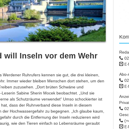
Kon
Reda
 will Inseln vor dem Wehr
02
E-
Abo-
 Werdener Ruhrufers kennen sie gut, die drei kleinen,
02
hr. Immer wieder bleiben Menschen dort stehen, um den
E-
Treiben zuzusehen. „Dort brüten Schwäne und
Leserin Sabine Sherin Mocek beobachtet. „Und sie
Anze
gerne als Schutzräume verwendet“ Umso schockierter ist
Priva
 hat, dass der Ruhrverband diese Inseln in diesem
02 
m der Hochwassergefahr zu begegnen. „Ich glaube kaum,
Gesc
efahr durch die Entfernung der Inseln reduzieren wird
(+
raurig, wie den Tieren einfach so Lebensräume geraubt
E-