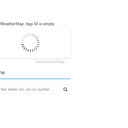
WeatherMap: App ID is empty
OpenWeatherMap
he
en