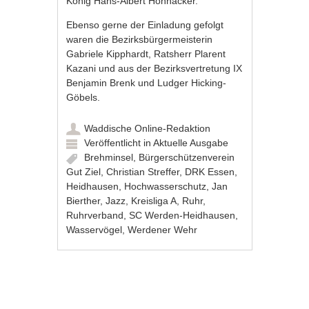
König Hans-Albert Honnacker.
Ebenso gerne der Einladung gefolgt
waren die Bezirksbürgermeisterin
Gabriele Kipphardt, Ratsherr Plarent
Kazani und aus der Bezirksvertretung IX
Benjamin Brenk und Ludger Hicking-
Göbels.
Waddische Online-Redaktion
Veröffentlicht in
Aktuelle Ausgabe
Brehminsel
,
Bürgerschützenverein
Gut Ziel
,
Christian Streffer
,
DRK Essen
,
Heidhausen
,
Hochwasserschutz
,
Jan
Bierther
,
Jazz
,
Kreisliga A
,
Ruhr
,
Ruhrverband
,
SC Werden-Heidhausen
,
Wasservögel
,
Werdener Wehr
Artikel-Navigation