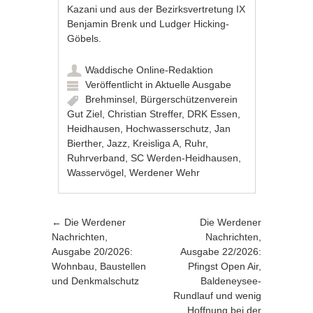
Kazani und aus der Bezirksvertretung IX
Benjamin Brenk und Ludger Hicking-
Göbels.
Waddische Online-Redaktion
Veröffentlicht in
Aktuelle Ausgabe
Brehminsel
,
Bürgerschützenverein
Gut Ziel
,
Christian Streffer
,
DRK Essen
,
Heidhausen
,
Hochwasserschutz
,
Jan
Bierther
,
Jazz
,
Kreisliga A
,
Ruhr
,
Ruhrverband
,
SC Werden-Heidhausen
,
Wasservögel
,
Werdener Wehr
Artikel-Navigation
←
Die Werdener
Die Werdener
Nachrichten,
Nachrichten,
Ausgabe 20/2026:
Ausgabe 22/2026:
Wohnbau, Baustellen
Pfingst Open Air,
und Denkmalschutz
Baldeneysee-
Rundlauf und wenig
Hoffnung bei der