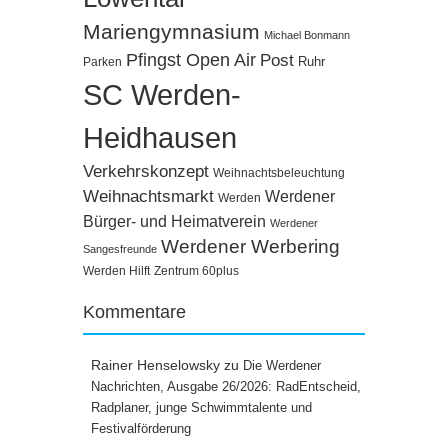
Mariengymnasium
Michael Bonmann
Pfingst Open Air
Post
Ruhr
Parken
SC Werden-
Heidhausen
Verkehrskonzept
Weihnachtsbeleuchtung
Weihnachtsmarkt
Werdener
Werden
Bürger- und Heimatverein
Werdener
Werdener Werbering
Sangesfreunde
Werden Hilft
Zentrum 60plus
Kommentare
Rainer Henselowsky
zu
Die Werdener
Nachrichten, Ausgabe 26/2026: RadEntscheid,
Radplaner, junge Schwimmtalente und
Festivalförderung