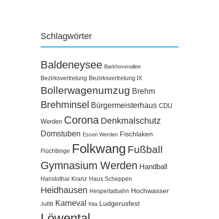
Schlagwörter
Baldeneysee
Barkhovenallee
Bezirksvertretung
Bezirksvertretung IX
Bollerwagenumzug
Brehm
Brehminsel
Bürgermeisterhaus
CDU
Corona
Denkmalschutz
Werden
Domstuben
Fischlaken
Essen Werden
Folkwang
Fußball
Flüchtlinge
Gymnasium Werden
Handball
Hanslothar Kranz
Haus Scheppen
Heidhausen
Hochwasser
Hespertalbahn
Karneval
Ludgerusfest
JuBB
Kita
Löwental