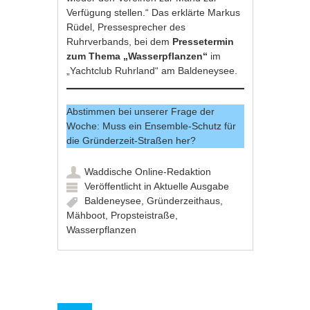
Verfügung stellen.“ Das erklärte Markus
Rüdel, Pressesprecher des
Ruhrverbands, bei dem
Pressetermin
zum Thema „Wasserpflanzen“
im
„Yachtclub Ruhrland“ am Baldeneysee.
Abstimmen bei unserer Frage der
Woche: Muss ein Ensemble-Schutz für
die Gründerzeit-Straßen her?
Waddische Online-Redaktion
Veröffentlicht in
Aktuelle Ausgabe
Baldeneysee
,
Gründerzeithaus
,
Mähboot
,
Propsteistraße
,
Wasserpflanzen