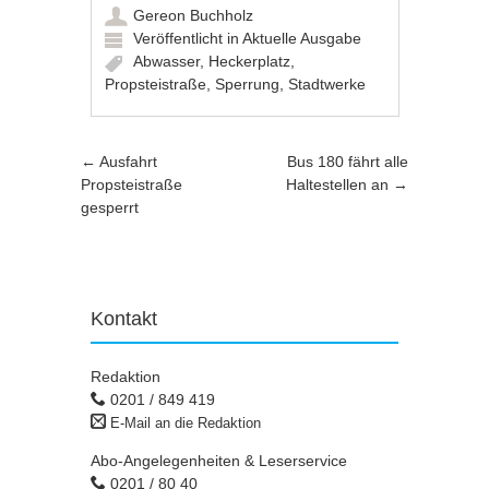
Gereon Buchholz
Veröffentlicht in
Aktuelle Ausgabe
Abwasser
,
Heckerplatz
,
Propsteistraße
,
Sperrung
,
Stadtwerke
Artikel-Navigation
←
Ausfahrt
Bus 180 fährt alle
Propsteistraße
Haltestellen an
→
gesperrt
Kontakt
Redaktion
0201 / 849 419
E-Mail an die Redaktion
Abo-Angelegenheiten & Leserservice
0201 / 80 40