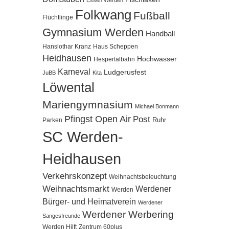
Essen Werden
Folkwang
Fußball
Flüchtlinge
Gymnasium Werden
Handball
Hanslothar Kranz
Haus Scheppen
Heidhausen
Hochwasser
Hespertalbahn
Karneval
Ludgerusfest
JuBB
Kita
Löwental
Mariengymnasium
Michael Bonmann
Pfingst Open Air
Post
Ruhr
Parken
SC Werden-
Heidhausen
Verkehrskonzept
Weihnachtsbeleuchtung
Weihnachtsmarkt
Werdener
Werden
Bürger- und Heimatverein
Werdener
Werdener Werbering
Sangesfreunde
Werden Hilft
Zentrum 60plus