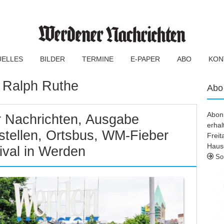
UELLES
BILDER
TERMINE
E-PAPER
ABO
KON
:
Ralph Ruthe
Abo
Abonn
 Nachrichten, Ausgabe
erhal
stellen, Ortsbus, WM-Fieber
Frei
Haus
ival in Werden
So 