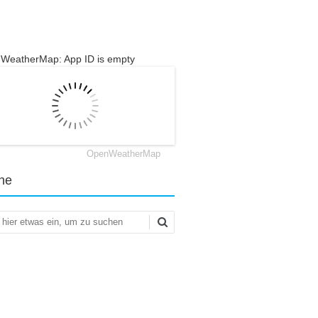
WeatherMap: App ID is empty
OpenWeatherMap
he
en