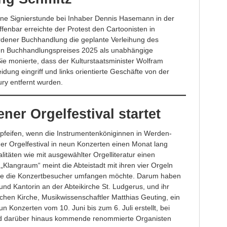
ine Signierstunde bei Inhaber Dennis Hasemann in der
enbar erreichte der Protest den Cartoonisten in
erdener Buchhandlung die geplante Verleihung des
en Buchhandlungspreises 2025 als unabhängige
e monierte, dass der Kulturstaatsminister Wolfram
dung eingriff und links orientierte Geschäfte von der
ry entfernt wurden.
ner Orgelfestival startet
lpfeifen, wenn die Instrumentenköniginnen in Werden-
er Orgelfestival in neun Konzerten einen Monat lang
litäten wie mit ausgewählter Orgelliteratur einen
„Klangraum“ meint die Abteistadt mit ihren vier Orgeln
die die Konzertbesucher umfangen möchte. Darum haben
nd Kantorin an der Abteikirche St. Ludgerus, und ihr
chen Kirche, Musikwissenschaftler Matthias Geuting, ein
onzerten vom 10. Juni bis zum 6. Juli erstellt, bei
d darüber hinaus kommende renommierte Organisten