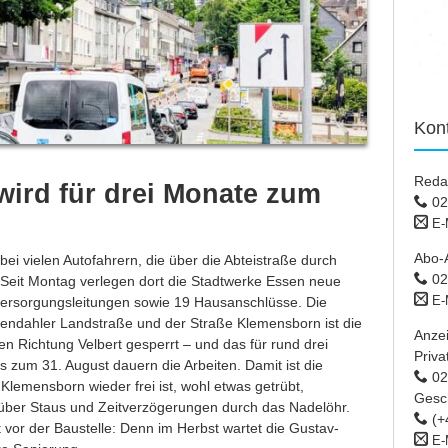
Kon
Reda
wird für drei Monate zum
02
E-
Abo-
bei vielen Autofahrern, die über die Abteistraße durch
02
Seit Montag verlegen dort die Stadtwerke Essen neue
E-
ersorgungsleitungen sowie 19 Hausanschlüsse. Die
endahler Landstraße und der Straße Klemensborn ist die
Anze
en Richtung Velbert gesperrt – und das für rund drei
Priva
s zum 31. August dauern die Arbeiten. Damit ist die
02 
Klemensborn wieder frei ist, wohl etwas getrübt,
Gesc
 über Staus und Zeitverzögerungen durch das Nadelöhr.
(+
t vor der Baustelle: Denn im Herbst wartet die Gustav-
E-