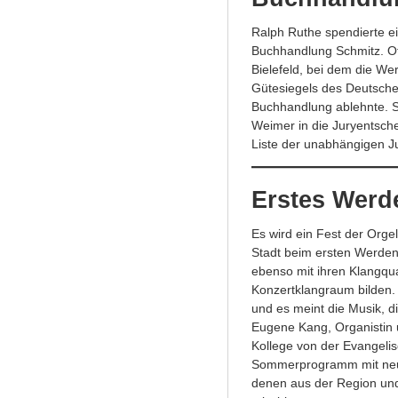
Ralph Ruthe spendierte e
Buchhandlung Schmitz. Off
Bielefeld, bei dem die W
Gütesiegels des Deutsch
Buchhandlung ablehnte. Si
Weimer in die Juryentschei
Liste der unabhängigen Ju
Erstes Werde
Es wird ein Fest der Orge
Stadt beim ersten Werden
ebenso mit ihren Klangqua
Konzertklangraum bilden. 
und es meint die Musik, 
Eugene Kang, Organistin u
Kollege von der Evangelis
Sommerprogramm mit neun K
denen aus der Region un