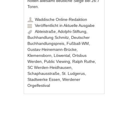
holten allesamt deutliche Siege bei 26:7
Toren.
Waddische Online-Redaktion
Veröffentlicht in
Aktuelle Ausgabe
Abteistraße
,
Adolphi-Stiftung
,
Buchhandlung Schmitz
,
Deutscher
Buchhandlungspreis
,
Fußball-WM
,
Gustav-Heinemann-Brücke
,
Klemensborn
,
Löwental
,
Ortsbus
Werden
,
Public Viewing
,
Ralph Ruthe
,
SC Werden-Heidhausen
,
Schaphausstraße
,
St. Ludgerus
,
Stadtwerke Essen
,
Werdener
Orgelfestival
Artikel-Navigation