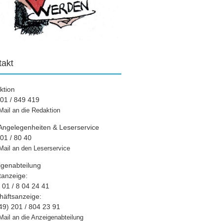
takt
ktion
01 / 849 419
Mail an die Redaktion
Angelegenheiten & Leserservice
01 / 80 40
Mail an den Leserservice
igenabteilung
tanzeige:
01 / 8 04 24 41
häftsanzeige:
49) 201 / 804 23 91
Mail an die Anzeigenabteilung