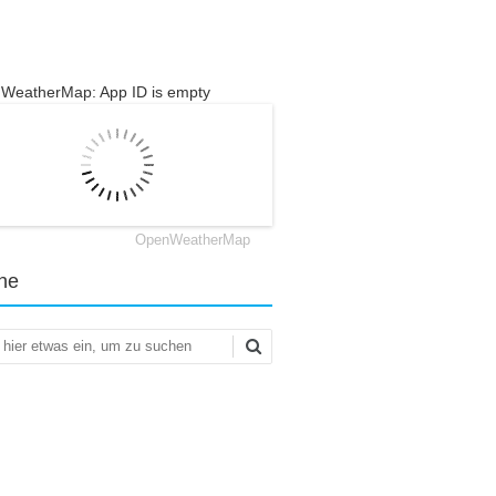
WeatherMap: App ID is empty
OpenWeatherMap
he
en