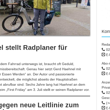
Kon
Reda
 stellt Radplaner für
02
E-
Abo-
dem Fahrrad unterwegs ist, braucht oft Geduld,
02
issbereitschaft. Genau hier setzt Gerd Haehnel mit
E-
r Essen Werden“ an. Der Autor und passionierte
ntwickelt, die möglichst abseits der Hauptstraßen
Anze
t abrufbar sind. Sechs Jahre lang hat Haehnel an dem
Priva
im „First Friday“ am 3. Juli stellt er seinen Radplaner vor.
02 
Gesc
(+
gegen neue Leitlinie zum
E-