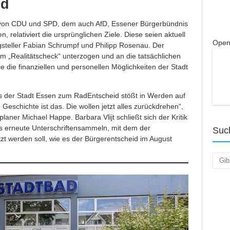
id
von CDU und SPD, dem auch AfD, Essener Bürgerbündnis
relativiert die ursprünglichen Ziele. Diese seien aktuell
Open
ragsteller Fabian Schrumpf und Philipp Rosenau. Der
 „Realitätscheck“ unterzogen und an die tatsächlichen
e die finanziellen und personellen Möglichkeiten der Stadt
ts der Stadt Essen zum RadEntscheid stößt in Werden auf
 Geschichte ist das. Die wollen jetzt alles zurückdrehen“,
laner Michael Happe. Barbara Vlijt schließt sich der Kritik
as erneute Unterschriftensammeln, mit dem der
Suc
t werden soll, wie es der Bürgerentscheid im August
Such