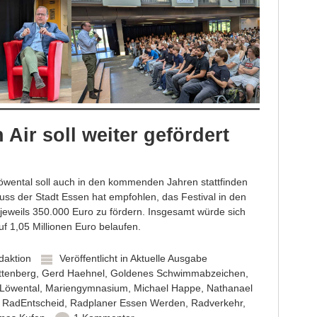
 Air soll weiter gefördert
öwental soll auch in den kommenden Jahren stattfinden
ss der Stadt Essen hat empfohlen, das Festival in den
jeweils 350.000 Euro zu fördern. Insgesamt würde sich
uf 1,05 Millionen Euro belaufen.
daktion
Veröffentlicht in
Aktuelle Ausgabe
ttenberg
,
Gerd Haehnel
,
Goldenes Schwimmabzeichen
,
Löwental
,
Mariengymnasium
,
Michael Happe
,
Nathanael
,
RadEntscheid
,
Radplaner Essen Werden
,
Radverkehr
,