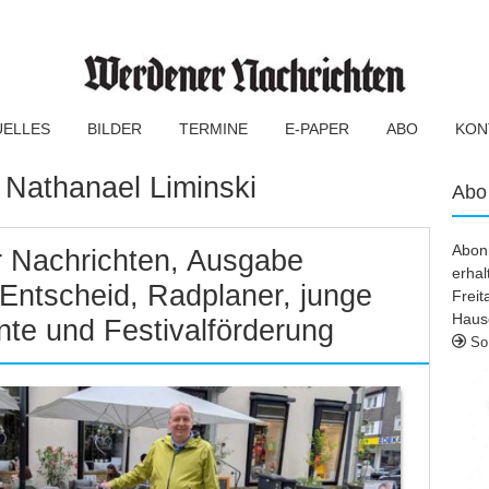
UELLES
BILDER
TERMINE
E-PAPER
ABO
KON
:
Nathanael Liminski
Abo
Abonn
 Nachrichten, Ausgabe
erhal
Entscheid, Radplaner, junge
Frei
Haus
te und Festivalförderung
So 