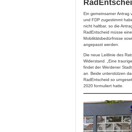
RadEntsche
Ein gemeinsamer Antrag 
und FDP zugestimmt haben, 
nicht haltbar, so die Ant
RadEntscheid müsse einem
Mobilitätsbedürfnisse sowi
angepasst werden.
Die neue Leitlinie des Ra
Widerstand. „Eine traurige
findet der Werdener Stadtp
an. Beide unterstützen d
RadEntscheid so umgesetz
2020 formuliert hatte.