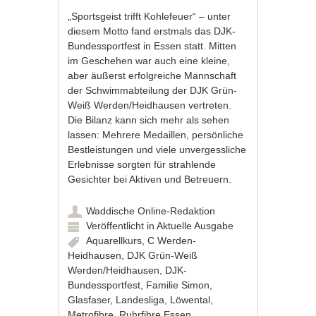
„Sportsgeist trifft Kohlefeuer“ – unter
diesem Motto fand erstmals das DJK-
Bundessportfest in Essen statt. Mitten
im Geschehen war auch eine kleine,
aber äußerst erfolgreiche Mannschaft
der Schwimmabteilung der DJK Grün-
Weiß Werden/Heidhausen vertreten.
Die Bilanz kann sich mehr als sehen
lassen: Mehrere Medaillen, persönliche
Bestleistungen und viele unvergessliche
Erlebnisse sorgten für strahlende
Gesichter bei Aktiven und Betreuern.
Waddische Online-Redaktion
Veröffentlicht in
Aktuelle Ausgabe
Aquarellkurs
,
C Werden-
Heidhausen
,
DJK Grün-Weiß
Werden/Heidhausen
,
DJK-
Bundessportfest
,
Familie Simon
,
Glasfaser
,
Landesliga
,
Löwental
,
Metrofibre
,
Ruhrfibre Essen
,