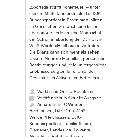
„Sportsgeist trifft Kohlefeuer“ – unter
diesem Motto fand erstmals das DJK-
Bundessportfest in Essen statt. Mitten
im Geschehen war auch eine kleine,
aber äußerst erfolgreiche Mannschaft
der Schwimmabteilung der DJK Grün-
Weiß Werden/Heidhausen vertreten.
Die Bilanz kann sich mehr als sehen
lassen: Mehrere Medaillen, persönliche
Bestleistungen und viele unvergessliche
Erlebnisse sorgten für strahlende
Gesichter bei Aktiven und Betreuern.
Waddische Online-Redaktion
Veröffentlicht in
Aktuelle Ausgabe
Aquarellkurs
,
C Werden-
Heidhausen
,
DJK Grün-Weiß
Werden/Heidhausen
,
DJK-
Bundessportfest
,
Familie Simon
,
Glasfaser
,
Landesliga
,
Löwental
,
Metrofibre
,
Ruhrfibre Essen
,