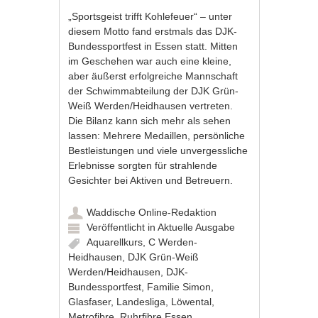
„Sportsgeist trifft Kohlefeuer“ – unter
diesem Motto fand erstmals das DJK-
Bundessportfest in Essen statt. Mitten
im Geschehen war auch eine kleine,
aber äußerst erfolgreiche Mannschaft
der Schwimmabteilung der DJK Grün-
Weiß Werden/Heidhausen vertreten.
Die Bilanz kann sich mehr als sehen
lassen: Mehrere Medaillen, persönliche
Bestleistungen und viele unvergessliche
Erlebnisse sorgten für strahlende
Gesichter bei Aktiven und Betreuern.
Waddische Online-Redaktion
Veröffentlicht in
Aktuelle Ausgabe
Aquarellkurs
,
C Werden-
Heidhausen
,
DJK Grün-Weiß
Werden/Heidhausen
,
DJK-
Bundessportfest
,
Familie Simon
,
Glasfaser
,
Landesliga
,
Löwental
,
Metrofibre
,
Ruhrfibre Essen
,