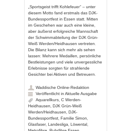
„Sportsgeist trifft Kohlefeuer“ – unter
diesem Motto fand erstmals das DJK-
Bundessportfest in Essen statt. Mitten
im Geschehen war auch eine kleine,
aber äußerst erfolgreiche Mannschaft
der Schwimmabteilung der DJK Grün-
Weiß Werden/Heidhausen vertreten.
Die Bilanz kann sich mehr als sehen
lassen: Mehrere Medaillen, persönliche
Bestleistungen und viele unvergessliche
Erlebnisse sorgten für strahlende
Gesichter bei Aktiven und Betreuern.
Waddische Online-Redaktion
Veröffentlicht in
Aktuelle Ausgabe
Aquarellkurs
,
C Werden-
Heidhausen
,
DJK Grün-Weiß
Werden/Heidhausen
,
DJK-
Bundessportfest
,
Familie Simon
,
Glasfaser
,
Landesliga
,
Löwental
,
Metrofibre
,
Ruhrfibre Essen
,