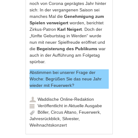
noch von Corona geprägtes Jahr hinter
sich: In der vergangenen Saison sei
manches Mal die
Genehmigung zum
Spielen verweigert
worden, berichtet
Zirkus-Patron
Karl Neigert
. Doch der
„fünfte Geburtstag in Werden“ wurde
nun mit neuer Spielfreude eröffnet und
die
Begeisterung des Publikums
war
auch in der Aufführung am Folgetag
spürbar.
Abstimmen bei unserer Frage der
Woche: Begrüßen Sie das neue Jahr
wieder mit Feuerwerk?
Waddische Online-Redaktion
Veröffentlicht in
Aktuelle Ausgabe
Böller
,
Circus Altano
,
Feuerwerk
,
Jahresrückblick
,
Silvester
,
Weihnachtskonzert