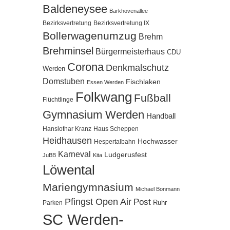
Baldeneysee
Barkhovenallee
Bezirksvertretung
Bezirksvertretung IX
Bollerwagenumzug
Brehm
Brehminsel
Bürgermeisterhaus
CDU
Corona
Denkmalschutz
Werden
Domstuben
Fischlaken
Essen Werden
Folkwang
Fußball
Flüchtlinge
Gymnasium Werden
Handball
Hanslothar Kranz
Haus Scheppen
Heidhausen
Hochwasser
Hespertalbahn
Karneval
Ludgerusfest
JuBB
Kita
Löwental
Mariengymnasium
Michael Bonmann
Pfingst Open Air
Post
Ruhr
Parken
SC Werden-