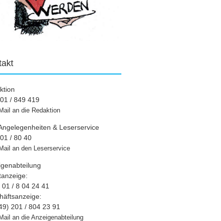
takt
ktion
01 / 849 419
Mail an die Redaktion
Angelegenheiten & Leserservice
01 / 80 40
Mail an den Leserservice
igenabteilung
tanzeige:
01 / 8 04 24 41
häftsanzeige:
49) 201 / 804 23 91
Mail an die Anzeigenabteilung