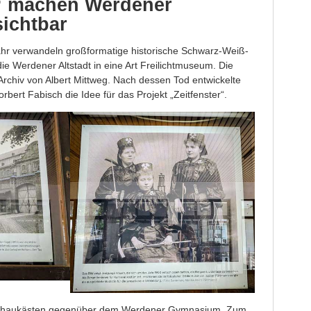
r“ machen Werdener
sichtbar
ahr verwandeln großformatige historische Schwarz-Weiß-
 Werdener Altstadt in eine Art Freilichtmuseum. Die
rchiv von Albert Mittweg. Nach dessen Tod entwickelte
rbert Fabisch die Idee für das Projekt „Zeitfenster“.
 Schaukästen gegenüber dem Werdener Gymnasium. Zum