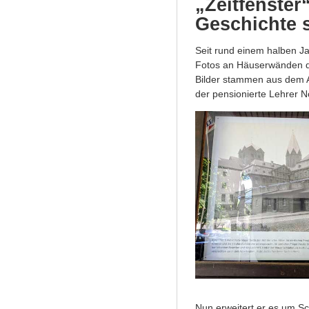
„Zeitfenste
Geschichte 
Seit rund einem halben J
Fotos an Häuserwänden die
Bilder stammen aus dem A
der pensionierte Lehrer No
Nun erweitert er es um