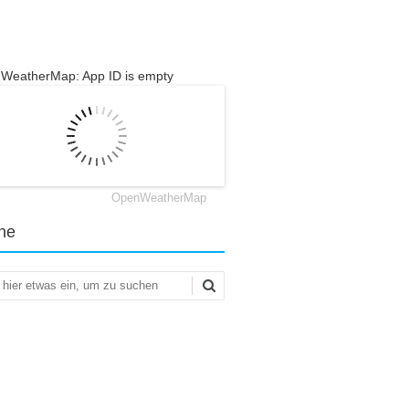
WeatherMap: App ID is empty
OpenWeatherMap
he
en