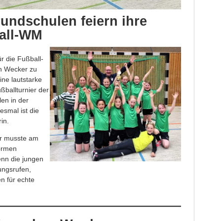
undschulen feiern ihre
all-WM
ür die Fußball-
n Wecker zu
ine lautstarke
ußballturnier der
en in der
esmal ist die
in.
ker musste am
ormen
nn die jungen
ungsrufen,
n für echte