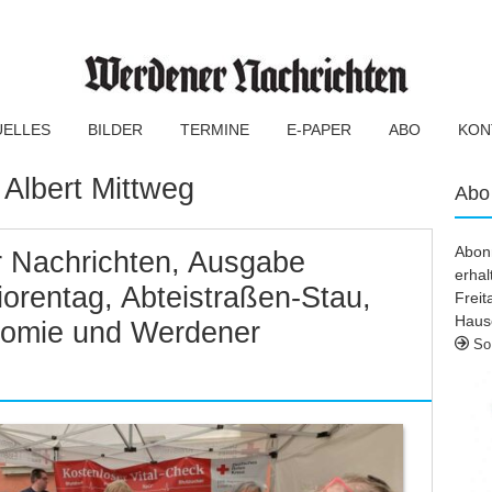
UELLES
BILDER
TERMINE
E-PAPER
ABO
KON
:
Albert Mittweg
Abo
Abonn
 Nachrichten, Ausgabe
erhal
orentag, Abteistraßen-Stau,
Frei
Haus
nomie und Werdener
So 