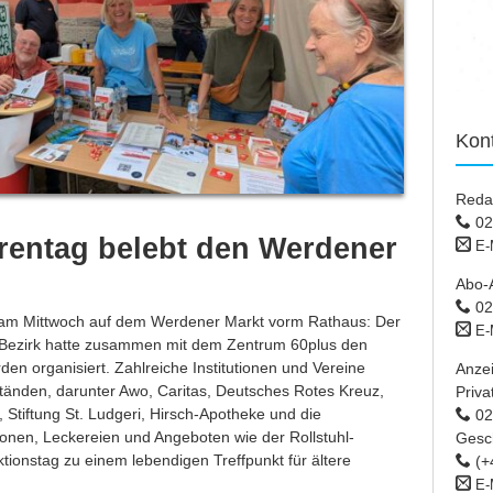
Kon
Reda
02
orentag belebt den Werdener
E-
Abo-
02
 am Mittwoch auf dem Werdener Markt vorm Rathaus: Der
E-
 Bezirk hatte zusammen mit dem Zentrum 60plus den
den organisiert. Zahlreiche Institutionen und Vereine
Anze
tänden, darunter Awo, Caritas, Deutsches Rotes Kreuz,
Priva
 Stiftung St. Ludgeri, Hirsch-Apotheke und die
02 
ktionen, Leckereien und Angeboten wie der Rollstuhl-
Gesc
ktionstag zu einem lebendigen Treffpunkt für ältere
(+
E-