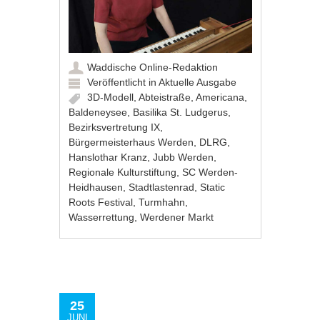
Waddische Online-Redaktion
Veröffentlicht in
Aktuelle Ausgabe
3D-Modell
,
Abteistraße
,
Americana
,
Baldeneysee
,
Basilika St. Ludgerus
,
Bezirksvertretung IX
,
Bürgermeisterhaus Werden
,
DLRG
,
Hanslothar Kranz
,
Jubb Werden
,
Regionale Kulturstiftung
,
SC Werden-
Heidhausen
,
Stadtlastenrad
,
Static
Roots Festival
,
Turmhahn
,
Wasserrettung
,
Werdener Markt
25
JUNI