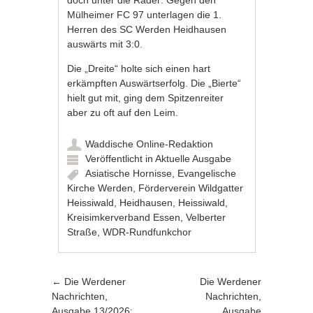
Mülheimer FC 97 unterlagen die 1.
Herren des SC Werden Heidhausen
auswärts mit 3:0.
Die „Dreite“ holte sich einen hart
erkämpften Auswärtserfolg. Die „Bierte“
hielt gut mit, ging dem Spitzenreiter
aber zu oft auf den Leim.
Waddische Online-Redaktion
Veröffentlicht in
Aktuelle Ausgabe
Asiatische Hornisse
,
Evangelische
Kirche Werden
,
Förderverein Wildgatter
Heissiwald
,
Heidhausen
,
Heissiwald
,
Kreisimkerverband Essen
,
Velberter
Straße
,
WDR-Rundfunkchor
Artikel-Navigation
←
Die Werdener
Die Werdener
Nachrichten,
Nachrichten,
Ausgabe 13/2026:
Ausgabe