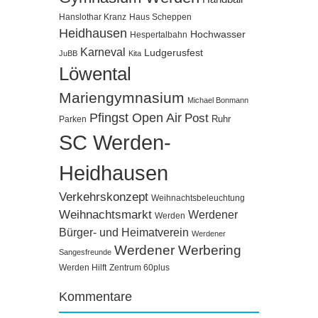
Hanslothar Kranz
Haus Scheppen
Heidhausen
Hochwasser
Hespertalbahn
Karneval
Ludgerusfest
JuBB
Kita
Löwental
Mariengymnasium
Michael Bonmann
Pfingst Open Air
Post
Ruhr
Parken
SC Werden-
Heidhausen
Verkehrskonzept
Weihnachtsbeleuchtung
Weihnachtsmarkt
Werdener
Werden
Bürger- und Heimatverein
Werdener
Werdener Werbering
Sangesfreunde
Werden Hilft
Zentrum 60plus
Kommentare