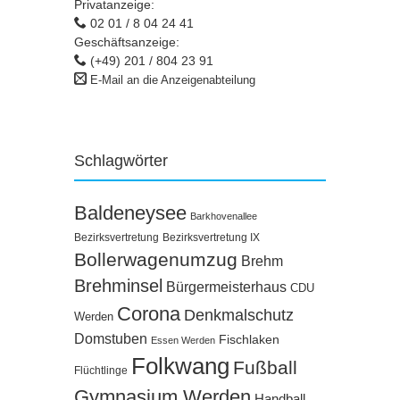
Privatanzeige:
02 01 / 8 04 24 41
Geschäftsanzeige:
(+49) 201 / 804 23 91
E-Mail an die Anzeigenabteilung
Schlagwörter
Baldeneysee
Barkhovenallee
Bezirksvertretung
Bezirksvertretung IX
Bollerwagenumzug
Brehm
Brehminsel
Bürgermeisterhaus
CDU
Corona
Denkmalschutz
Werden
Domstuben
Fischlaken
Essen Werden
Folkwang
Fußball
Flüchtlinge
Gymnasium Werden
Handball