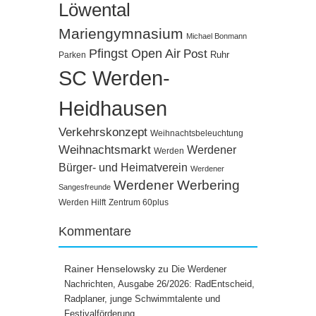
Löwental
Mariengymnasium
Michael Bonmann
Pfingst Open Air
Post
Ruhr
Parken
SC Werden-
Heidhausen
Verkehrskonzept
Weihnachtsbeleuchtung
Weihnachtsmarkt
Werdener
Werden
Bürger- und Heimatverein
Werdener
Werdener Werbering
Sangesfreunde
Werden Hilft
Zentrum 60plus
Kommentare
Rainer Henselowsky
zu
Die Werdener
Nachrichten, Ausgabe 26/2026: RadEntscheid,
Radplaner, junge Schwimmtalente und
Festivalförderung