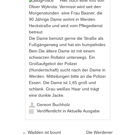
Hier noch eine Info von
Oliver Wykrota: Vermisst wird seit den
Morgenstunden eine Frau Basner, die
90 Jährige Dame wohnt in Werden
Heckstraße und wird vom Pflegedienst
betreut.
Die Dame benutzt gerne die Straße als
Fußgängerweg und hat ein humpelndes
Bein.Die ältere Dame ist mit einem
schwarzen Rollator unterwegs. Ein
Großaufgebot der Polizei
(Hundertschaft) sucht nach der Dame in
Werden. Mitteilungen bitte an die Polizei
Essen. Die Dame ist 1,65 groß und
schlank. Grau weißes Haar und trägt
eine dunkle Jacke.
Gereon Buchholz
Veröffentlicht in
Aktuelle Ausgabe
Artikel-Navigation
←
Wadden ist bount
Die Werdener