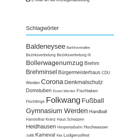
Schlagwörter
Baldeneysee
Barkhovenallee
Bezirksvertretung
Bezirksvertretung IX
Bollerwagenumzug
Brehm
Brehminsel
Bürgermeisterhaus
CDU
Corona
Denkmalschutz
Werden
Domstuben
Fischlaken
Essen Werden
Folkwang
Fußball
Flüchtlinge
Gymnasium Werden
Handball
Hanslothar Kranz
Haus Scheppen
Heidhausen
Hochwasser
Hespertalbahn
Karneval
Ludgerusfest
JuBB
Kita