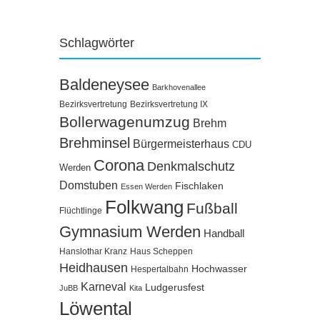
Schlagwörter
Baldeneysee
Barkhovenallee
Bezirksvertretung
Bezirksvertretung IX
Bollerwagenumzug
Brehm
Brehminsel
Bürgermeisterhaus
CDU
Corona
Denkmalschutz
Werden
Domstuben
Fischlaken
Essen Werden
Folkwang
Fußball
Flüchtlinge
Gymnasium Werden
Handball
Hanslothar Kranz
Haus Scheppen
Heidhausen
Hochwasser
Hespertalbahn
Karneval
Ludgerusfest
JuBB
Kita
Löwental