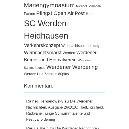
Mariengymnasium
Michael Bonmann
Pfingst Open Air
Post
Ruhr
Parken
SC Werden-
Heidhausen
Verkehrskonzept
Weihnachtsbeleuchtung
Weihnachtsmarkt
Werdener
Werden
Bürger- und Heimatverein
Werdener
Werdener Werbering
Sangesfreunde
Werden Hilft
Zentrum 60plus
Kommentare
Rainer Henselowsky
zu
Die Werdener
Nachrichten, Ausgabe 26/2026: RadEntscheid,
Radplaner, junge Schwimmtalente und
Festivalförderung
Paulus Klein
zu
Die Werdener Nachrichten,