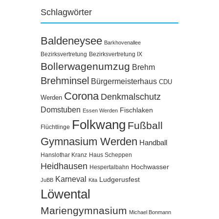
Schlagwörter
Baldeneysee
Barkhovenallee
Bezirksvertretung
Bezirksvertretung IX
Bollerwagenumzug
Brehm
Brehminsel
Bürgermeisterhaus
CDU
Corona
Denkmalschutz
Werden
Domstuben
Fischlaken
Essen Werden
Folkwang
Fußball
Flüchtlinge
Gymnasium Werden
Handball
Hanslothar Kranz
Haus Scheppen
Heidhausen
Hochwasser
Hespertalbahn
Karneval
Ludgerusfest
JuBB
Kita
Löwental
Mariengymnasium
Michael Bonmann