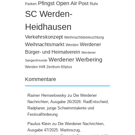
Pfingst Open Air
Post
Ruhr
Parken
SC Werden-
Heidhausen
Verkehrskonzept
Weihnachtsbeleuchtung
Weihnachtsmarkt
Werdener
Werden
Bürger- und Heimatverein
Werdener
Werdener Werbering
Sangesfreunde
Werden Hilft
Zentrum 60plus
Kommentare
Rainer Henselowsky
zu
Die Werdener
Nachrichten, Ausgabe 26/2026: RadEntscheid,
Radplaner, junge Schwimmtalente und
Festivalförderung
Paulus Klein
zu
Die Werdener Nachrichten,
Ausgabe 47/2025: Martinszug,