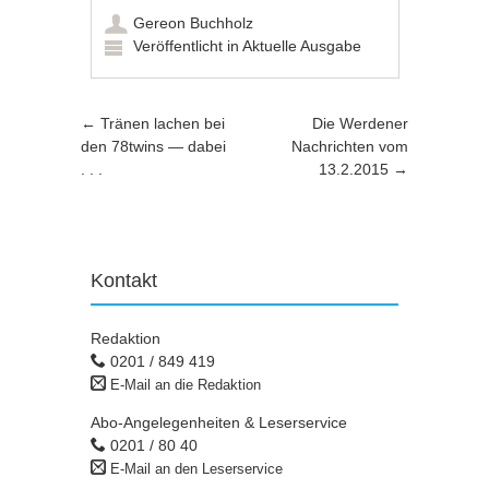
Gereon Buchholz
Veröffentlicht in
Aktuelle Ausgabe
Artikel-Navigation
←
Tränen lachen bei
Die Werdener
den 78twins — dabei
Nachrichten vom
. . .
13.2.2015
→
Kontakt
Redaktion
0201 / 849 419
E-Mail an die Redaktion
Abo-Angelegenheiten & Leserservice
0201 / 80 40
E-Mail an den Leserservice