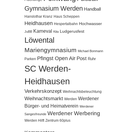
Gymnasium Werden
Handball
Hanslothar Kranz
Haus Scheppen
Heidhausen
Hochwasser
Hespertalbahn
Karneval
Ludgerusfest
JuBB
Kita
Löwental
Mariengymnasium
Michael Bonmann
Pfingst Open Air
Post
Ruhr
Parken
SC Werden-
Heidhausen
Verkehrskonzept
Weihnachtsbeleuchtung
Weihnachtsmarkt
Werdener
Werden
Bürger- und Heimatverein
Werdener
Werdener Werbering
Sangesfreunde
Werden Hilft
Zentrum 60plus