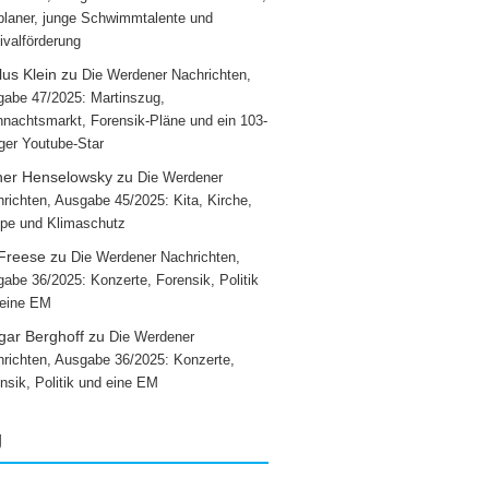
laner, junge Schwimmtalente und
ivalförderung
us Klein
zu
Die Werdener Nachrichten,
abe 47/2025: Martinszug,
nachtsmarkt, Forensik-Pläne und ein 103-
iger Youtube-Star
ner Henselowsky
zu
Die Werdener
richten, Ausgabe 45/2025: Kita, Kirche,
pe und Klimaschutz
 Freese
zu
Die Werdener Nachrichten,
abe 36/2025: Konzerte, Forensik, Politik
 eine EM
gar Berghoff
zu
Die Werdener
richten, Ausgabe 36/2025: Konzerte,
nsik, Politik und eine EM
g