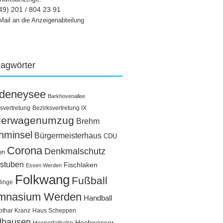
49) 201 / 804 23 91
Mail an die Anzeigenabteilung
lagwörter
ldeneysee
Barkhovenallee
svertretung
Bezirksvertretung IX
llerwagenumzug
Brehm
hminsel
Bürgermeisterhaus
CDU
Corona
Denkmalschutz
en
stuben
Fischlaken
Essen Werden
Folkwang
Fußball
linge
mnasium Werden
Handball
othar Kranz
Haus Scheppen
dhausen
Hochwasser