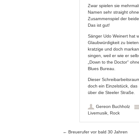
Zwar spielen sie mehrmals
Namen sehr straight ohne
Zusammenspiel der beiden 
Das ist gut!
Sänger Udo Weinert hat w
Glaubwürdigkeit zu biete
kratzige und doch markant
singen, weil er wie er selb
„Down to the Doctor“ ohn
Blues Bureau.
Dieser Schreibarbeitsraum
doch ein Einzelstück, das
über die Steeler Straße.
Gereon Buchholz
Livemusik
,
Rock
Artikel-Navigation
←
Breuerufer vor bald 30 Jahren