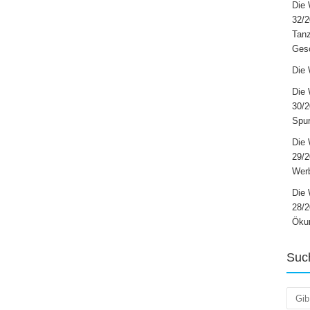
Die 
32/2
Tanz
Ges
Die 
Die 
30/2
Spur
Die 
29/
Werb
Die 
28/2
Öku
Suc
Such