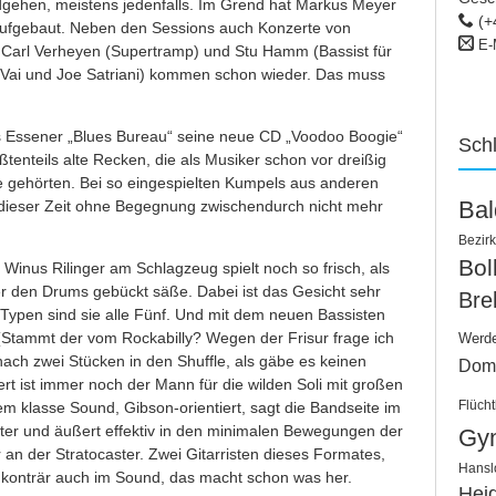
ehen, meistens jedenfalls. Im Grend hat Markus Meyer
(+
ufgebaut. Neben den Sessions auch Konzerte von
E-
: Carl Verheyen (Supertramp) und Stu Hamm (Bassist für
 Vai und Joe Satriani) kommen schon wieder. Das muss
as Essener „Blues Bureau“ seine neue CD „Voodoo Boogie“
Sch
ößtenteils alte Recken, die als Musiker schon vor dreißig
 gehörten. Bei so eingespielten Kumpels aus anderen
Ba
dieser Zeit ohne Begegnung zwischendurch nicht mehr
Bezirk
Bo
Winus Rilinger am Schlagzeug spielt noch so frisch, als
r den Drums gebückt säße. Dabei ist das Gesicht sehr
Bre
Typen sind sie alle Fünf. Und mit dem neuen Bassisten
(Stammt der vom Rockabilly? Wegen der Frisur frage ich
Werd
ach zwei Stücken in den Shuffle, als gäbe es keinen
Dom
ert ist immer noch der Mann für die wilden Soli mit großen
Flücht
m klasse Sound, Gibson-orientiert, sagt die Bandseite im
ter und äußert effektiv in den minimalen Bewegungen der
Gy
 an der Stratocaster. Zwei Gitarristen dieses Formates,
Hansl
 konträr auch im Sound, das macht schon was her.
Hei