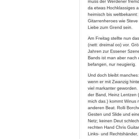
muss der Werdener fremdg
da etwas Hochklassiges a
heimisch bis weltbekannt
Gitarrenheroes wie Steve
Liebe zum Grend sein.
Am Freitag stellte nun d
(nett: dreimal oo) vor. Gr
Jahren zur Essener Szene
Bands ist man aber nach 
befangen, nur neugierig.
Und doch bleibt manches: 
wenn er mit Zwanzig hinte
viel markanter geworden. 
der Band, Heinz Lentzen 
mich das.) kommt Winus n
anderen Beat. Rolli Borch
Gesten und Slide und eine
Netz; keinen Deut schlech
rechten Hand Chris Guitar
Links- und Rechtshänder,