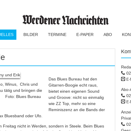
UELLES
BILDER
TERMINE
E-PAPER
ABO
KON
Kon
le
Reda
02
Das Blues Bureau hat den
E-
do, Winus, Chris und
Gitarren-Boogie echt raus,
Abo-
u tätig und bringen die
bietet einen eigenen Sound
02
oto: Blues Bureau
und Groove: nicht so einmalig
E-
wie ZZ Top, mehr so eine
Reminiszenz an die Bands der
Anze
ax Bluesband oder Ufo.
Priva
02 
 Freitag nicht in Werden, sondern in Steele. Beim Blues
Gesc