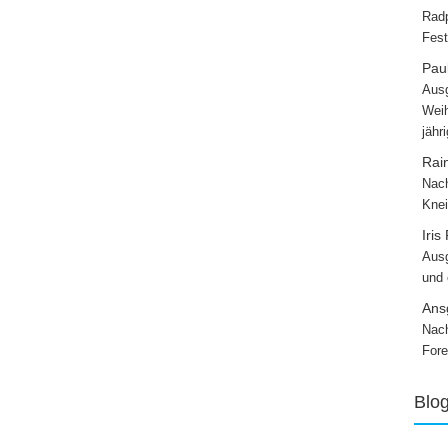
Radp
Fest
Paul
Ausg
Weih
jähr
Rai
Nach
Knei
Iris
Ausg
und
Ans
Nach
Fore
Blo