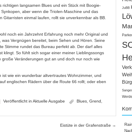
 richtigen langsamen Blues und ein Stück mit Boogie-
JuBB
 Synkopen, aber wenn die Triolen-Maschine und das
Lö
Gitarristen einmal laufen, rollt sie unverkennbar als BB.
Ma
ohl noch ein Jahrzehnt Erfahrung noch mehr Original und
Parke
n, was Vergnügen bereitet, beim Sehen und Hören. Seine
SC
e Stimme rundet das Bureau perfekt ab. Der darf alles
st klingt. So fühlt sich sogar einer meiner Lieblingssongs
He
e große Veränderungen gut an und doch nur noch wie
Verk
Wei
 ist wie ein wunderbar altvertrautes Wohnzimmer, und
 auf englischen Rädern über die Route 66 rollt; oder eben
Bürg
Sange
Werden
Veröffentlicht in
Aktuelle Ausgabe
Blues
,
Grend
,
Kom
Rai
Eistüte in der Grafenstraße
→
Nach