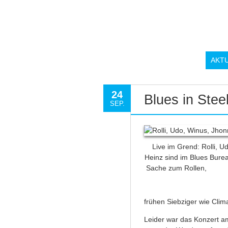
AKT
24
Blues in Stee
SEP.
Live im Grend: Rolli, U
Heinz sind im Blues Burea
Sache zum Rollen, F
frühen Siebziger wie Clim
Leider war das Konzert am