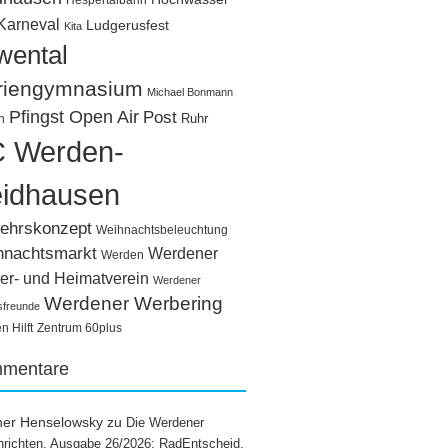
Hespertalbahn
Karneval
Ludgerusfest
Kita
wental
riengymnasium
Michael Bonmann
Pfingst Open Air
Post
Ruhr
n
 Werden-
idhausen
ehrskonzept
Weihnachtsbeleuchtung
hnachtsmarkt
Werdener
Werden
er- und Heimatverein
Werdener
Werdener Werbering
sfreunde
 Hilft
Zentrum 60plus
mentare
ner Henselowsky
zu
Die Werdener
richten, Ausgabe 26/2026: RadEntscheid,