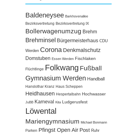
Baldeneysee
Barkhovenallee
Bezirksvertretung
Bezirksvertretung IX
Bollerwagenumzug
Brehm
Brehminsel
Bürgermeisterhaus
CDU
Corona
Denkmalschutz
Werden
Domstuben
Fischlaken
Essen Werden
Folkwang
Fußball
Flüchtlinge
Gymnasium Werden
Handball
Hanslothar Kranz
Haus Scheppen
Heidhausen
Hochwasser
Hespertalbahn
Karneval
Ludgerusfest
JuBB
Kita
Löwental
Mariengymnasium
Michael Bonmann
Pfingst Open Air
Post
Ruhr
Parken