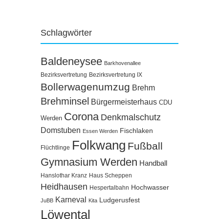
Schlagwörter
Baldeneysee
Barkhovenallee
Bezirksvertretung
Bezirksvertretung IX
Bollerwagenumzug
Brehm
Brehminsel
Bürgermeisterhaus
CDU
Corona
Denkmalschutz
Werden
Domstuben
Fischlaken
Essen Werden
Folkwang
Fußball
Flüchtlinge
Gymnasium Werden
Handball
Hanslothar Kranz
Haus Scheppen
Heidhausen
Hochwasser
Hespertalbahn
Karneval
Ludgerusfest
JuBB
Kita
Löwental