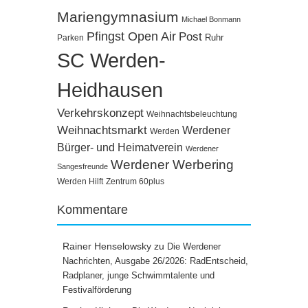
Mariengymnasium
Michael Bonmann
Pfingst Open Air
Post
Ruhr
Parken
SC Werden-
Heidhausen
Verkehrskonzept
Weihnachtsbeleuchtung
Weihnachtsmarkt
Werdener
Werden
Bürger- und Heimatverein
Werdener
Werdener Werbering
Sangesfreunde
Werden Hilft
Zentrum 60plus
Kommentare
Rainer Henselowsky
zu
Die Werdener
Nachrichten, Ausgabe 26/2026: RadEntscheid,
Radplaner, junge Schwimmtalente und
Festivalförderung