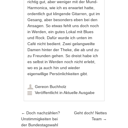
richtig gut, aber weniger mit der Mund-
Harmonica, wie ich es erwartet hatte,
ordentlich gut klingende Gitarren, gut im
Gesang, aber besonders eben bei den
Ansagen. So etwas fehlt uns doch noch
in Werden, ein gutes Lokal mit Blues
und Rock. Dafür wurde ich unten im
Café nicht bedient. Zwei gelangweilte
Damen hinter der Theke, die ab und zu
zu Freunden gehen. So dreist habe ich
es selbst in Werden noch nicht erlebt,
wo es ja auch hin und wieder
eigenwillige Persönlichkeiten gibt.
Gereon Buchholz
Veröffentlicht in
Aktuelle Ausgabe
Artikel-Navigation
←
Doch nachzählen?
Geht doch! Nettes
Unstimmigkeiten bei
Team
→
der Bundestagswahl