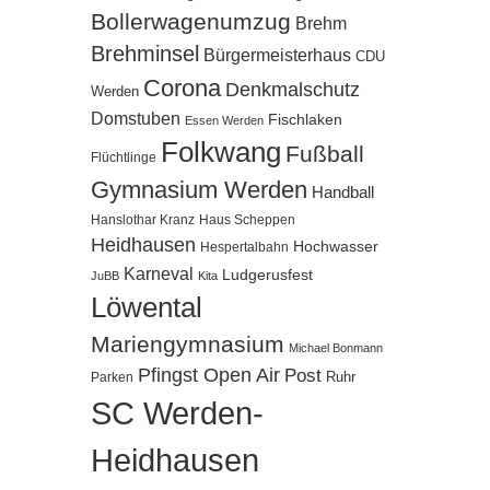
Bollerwagenumzug
Brehm
Brehminsel
Bürgermeisterhaus
CDU
Corona
Denkmalschutz
Werden
Domstuben
Fischlaken
Essen Werden
Folkwang
Fußball
Flüchtlinge
Gymnasium Werden
Handball
Hanslothar Kranz
Haus Scheppen
Heidhausen
Hochwasser
Hespertalbahn
Karneval
Ludgerusfest
JuBB
Kita
Löwental
Mariengymnasium
Michael Bonmann
Pfingst Open Air
Post
Ruhr
Parken
SC Werden-
Heidhausen