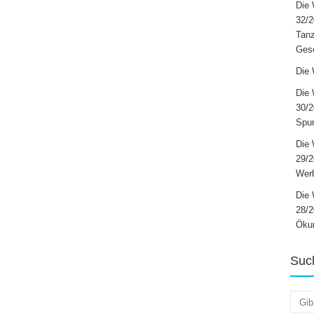
Die 
32/2
Tanz
Ges
Die 
Die 
30/2
Spur
Die 
29/
Werb
Die 
28/2
Öku
Suc
Such