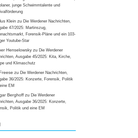
laner, junge Schwimmtalente und
ivalförderung
us Klein
zu
Die Werdener Nachrichten,
abe 47/2025: Martinszug,
nachtsmarkt, Forensik-Pläne und ein 103-
iger Youtube-Star
ner Henselowsky
zu
Die Werdener
richten, Ausgabe 45/2025: Kita, Kirche,
pe und Klimaschutz
 Freese
zu
Die Werdener Nachrichten,
abe 36/2025: Konzerte, Forensik, Politik
 eine EM
gar Berghoff
zu
Die Werdener
richten, Ausgabe 36/2025: Konzerte,
nsik, Politik und eine EM
g