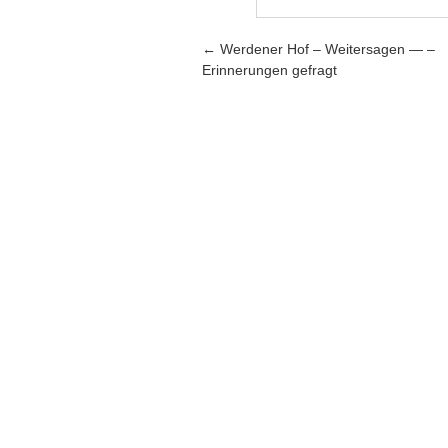
Artikel-Navigation
←
Werdener Hof – Weitersagen — –
Erinnerungen gefragt