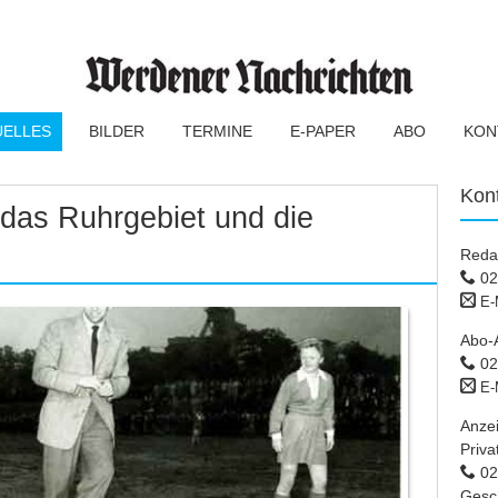
UELLES
BILDER
TERMINE
E-PAPER
ABO
KON
Kon
 das Ruhrgebiet und die
Reda
02
E-
Abo-
02
E-
Anze
Priva
02 
Gesc