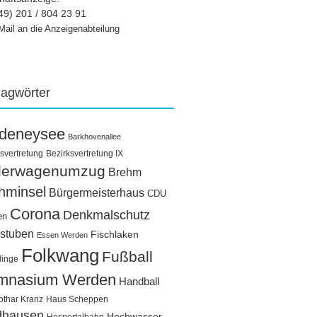
49) 201 / 804 23 91
Mail an die Anzeigenabteilung
lagwörter
ldeneysee
Barkhovenallee
svertretung
Bezirksvertretung IX
llerwagenumzug
Brehm
hminsel
Bürgermeisterhaus
CDU
Corona
Denkmalschutz
en
stuben
Fischlaken
Essen Werden
Folkwang
Fußball
linge
mnasium Werden
Handball
othar Kranz
Haus Scheppen
dhausen
Hochwasser