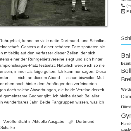
(+
E-
Sch
m Ruhrgebiet, kenne so viele nette Dortmund- und Schalke-
eindschaft. Gestern auf einer schönen Fete spotteten sie
 mitleidig auf den Verfasser dieser Zeilen, der sich
Ba
stens einer der Ruhrgebietsvereine siegt und sich hinter
Bezirk
pionsleague-Platz festsetzt. Natürlich werde ich so nie
Bo
an sein, immer als feige gelten. Ich kann nur sagen: Diese
ordert – – nicht an diesem Abend — schon bisweilen Mut.
Bre
iner eben noch hinter dem Anhänger des verfeindeten
Werd
gen doch solche Abwerbungen, die beide Vereine derzeit
 gemeinsame Gegner gibt. Ich bleibe dabei: Bei aller
Dom
ein wunderbares Jahr. Beide Fangruppen wissen, was ich
Flücht
Gy
Veröffentlicht in
Aktuelle Ausgabe
Dortmund
,
Hansl
,
Schalke
Hei