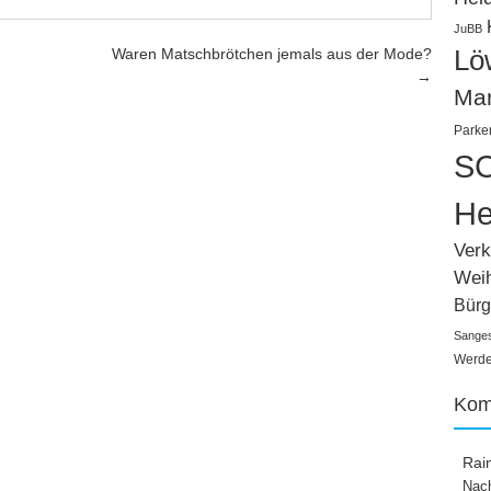
JuBB
Lö
Waren Matschbrötchen jemals aus der Mode?
→
Ma
Parke
SC
He
Verk
Wei
Bürg
Sange
Werden
Kom
Rai
Nach