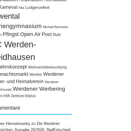
Hespertalbahn
Karneval
Ludgerusfest
Kita
wental
riengymnasium
Michael Bonmann
Pfingst Open Air
Post
Ruhr
n
 Werden-
idhausen
ehrskonzept
Weihnachtsbeleuchtung
hnachtsmarkt
Werdener
Werden
er- und Heimatverein
Werdener
Werdener Werbering
sfreunde
 Hilft
Zentrum 60plus
mentare
ner Henselowsky
zu
Die Werdener
richten, Ausgabe 26/2026: RadEntscheid,