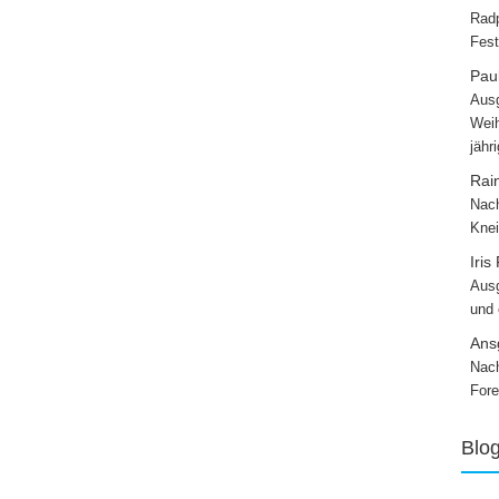
Radp
Fest
Paul
Ausg
Weih
jähr
Rai
Nach
Knei
Iris
Ausg
und
Ans
Nach
Fore
Blo