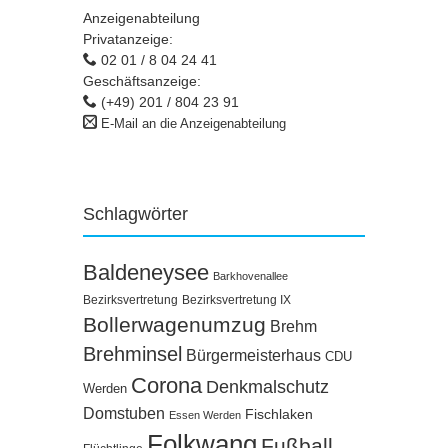
Anzeigenabteilung
Privatanzeige:
02 01 / 8 04 24 41
Geschäftsanzeige:
(+49) 201 / 804 23 91
E-Mail an die Anzeigenabteilung
Schlagwörter
Baldeneysee
Barkhovenallee
Bezirksvertretung
Bezirksvertretung IX
Bollerwagenumzug
Brehm
Brehminsel
Bürgermeisterhaus
CDU
Corona
Denkmalschutz
Werden
Domstuben
Fischlaken
Essen Werden
Folkwang
Fußball