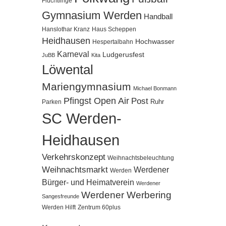
Flüchtlinge
Gymnasium Werden
Handball
Hanslothar Kranz
Haus Scheppen
Heidhausen
Hochwasser
Hespertalbahn
Karneval
Ludgerusfest
JuBB
Kita
Löwental
Mariengymnasium
Michael Bonmann
Pfingst Open Air
Post
Ruhr
Parken
SC Werden-
Heidhausen
Verkehrskonzept
Weihnachtsbeleuchtung
Weihnachtsmarkt
Werdener
Werden
Bürger- und Heimatverein
Werdener
Werdener Werbering
Sangesfreunde
Werden Hilft
Zentrum 60plus