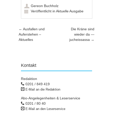
Gereon Buchholz
Veröffentlicht in
Aktuelle Ausgabe
Artikel-Navigation
←
Ausfallen und
Die Kräne sind
Auferstehen –
wieder da —
Aktuelles
jucheissassa
→
Kontakt
Redaktion
0201 / 849 419
E-Mail an die Redaktion
Abo-Angelegenheiten & Leserservice
0201 / 80 40
E-Mail an den Leserservice