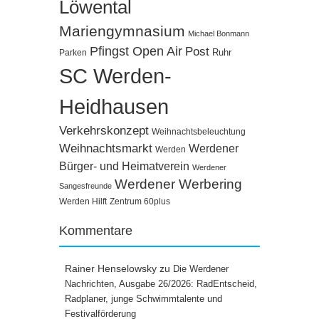
Löwental
Mariengymnasium
Michael Bonmann
Pfingst Open Air
Post
Ruhr
Parken
SC Werden-
Heidhausen
Verkehrskonzept
Weihnachtsbeleuchtung
Weihnachtsmarkt
Werdener
Werden
Bürger- und Heimatverein
Werdener
Werdener Werbering
Sangesfreunde
Werden Hilft
Zentrum 60plus
Kommentare
Rainer Henselowsky
zu
Die Werdener
Nachrichten, Ausgabe 26/2026: RadEntscheid,
Radplaner, junge Schwimmtalente und
Festivalförderung