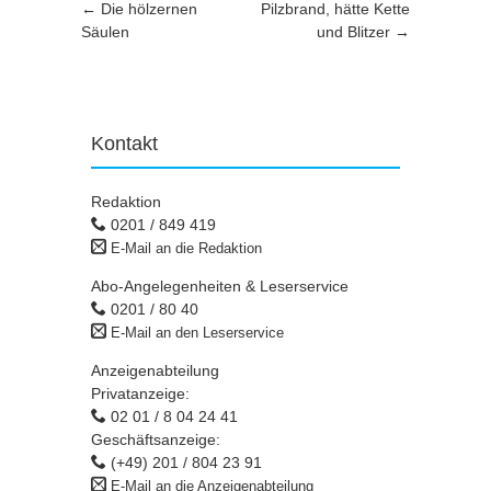
Artikel-Navigation
←
Die hölzernen
Pilzbrand, hätte Kette
Säulen
und Blitzer
→
Kontakt
Redaktion
0201 / 849 419
E-Mail an die Redaktion
Abo-Angelegenheiten & Leserservice
0201 / 80 40
E-Mail an den Leserservice
Anzeigenabteilung
Privatanzeige:
02 01 / 8 04 24 41
Geschäftsanzeige:
(+49) 201 / 804 23 91
E-Mail an die Anzeigenabteilung