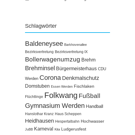
Schlagwörter
Baldeneysee
Barkhovenallee
Bezirksvertretung
Bezirksvertretung IX
Bollerwagenumzug
Brehm
Brehminsel
Bürgermeisterhaus
CDU
Corona
Denkmalschutz
Werden
Domstuben
Fischlaken
Essen Werden
Folkwang
Fußball
Flüchtlinge
Gymnasium Werden
Handball
Hanslothar Kranz
Haus Scheppen
Heidhausen
Hochwasser
Hespertalbahn
Karneval
Ludgerusfest
JuBB
Kita