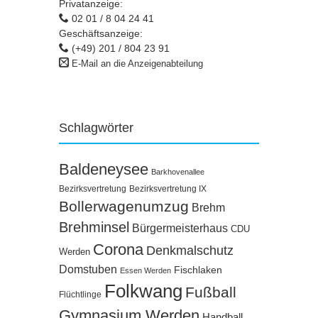
Privatanzeige:
02 01 / 8 04 24 41
Geschäftsanzeige:
(+49) 201 / 804 23 91
E-Mail an die Anzeigenabteilung
Schlagwörter
Baldeneysee
Barkhovenallee
Bezirksvertretung
Bezirksvertretung IX
Bollerwagenumzug
Brehm
Brehminsel
Bürgermeisterhaus
CDU
Corona
Denkmalschutz
Werden
Domstuben
Fischlaken
Essen Werden
Folkwang
Fußball
Flüchtlinge
Gymnasium Werden
Handball