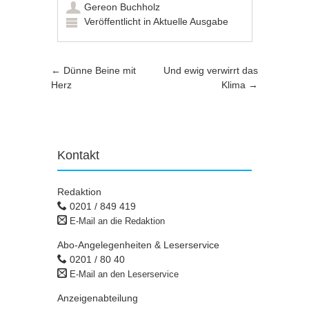
Gereon Buchholz
Veröffentlicht in
Aktuelle Ausgabe
Artikel-Navigation
←
Dünne Beine mit
Und ewig verwirrt das
Herz
Klima
→
Kontakt
Redaktion
0201 / 849 419
E-Mail an die Redaktion
Abo-Angelegenheiten & Leserservice
0201 / 80 40
E-Mail an den Leserservice
Anzeigenabteilung