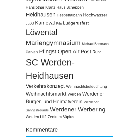
Hanslothar Kranz
Haus Scheppen
Heidhausen
Hochwasser
Hespertalbahn
Karneval
Ludgerusfest
JuBB
Kita
Löwental
Mariengymnasium
Michael Bonmann
Pfingst Open Air
Post
Ruhr
Parken
SC Werden-
Heidhausen
Verkehrskonzept
Weihnachtsbeleuchtung
Weihnachtsmarkt
Werdener
Werden
Bürger- und Heimatverein
Werdener
Werdener Werbering
Sangesfreunde
Werden Hilft
Zentrum 60plus
Kommentare