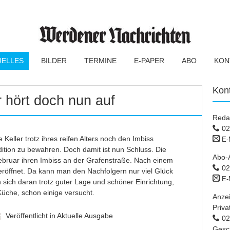
UELLES
BILDER
TERMINE
E-PAPER
ABO
KON
Kon
r hört doch nun auf
Reda
02
Keller trotz ihres reifen Alters noch den Imbiss
E-
tion zu bewahren. Doch damit ist nun Schluss. Die
Abo-
ebruar ihren Imbiss an der Grafenstraße. Nach einem
02
röffnet. Da kann man den Nachfolgern nur viel Glück
E-
sich daran trotz guter Lage und schöner Einrichtung,
Küche, schon einige versucht.
Anze
Priva
Veröffentlicht in
Aktuelle Ausgabe
02 
Gesc