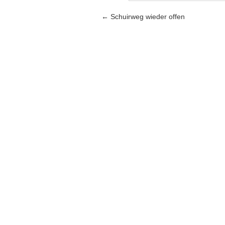
Artikel-Navigation
←
Schuirweg wieder offen