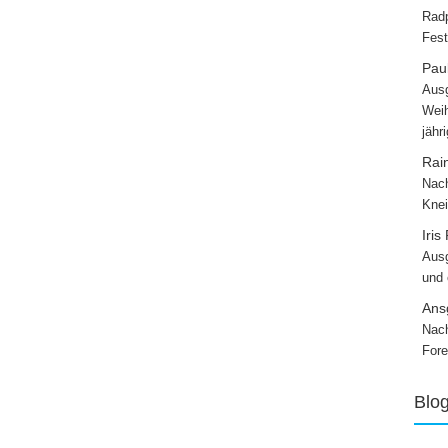
Radp
Fest
Paul
Ausg
Weih
jähr
Rai
Nach
Knei
Iris
Ausg
und
Ans
Nach
Fore
Blo