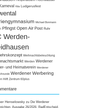
Hespertalbahn
Karneval
Ludgerusfest
Kita
wental
riengymnasium
Michael Bonmann
Pfingst Open Air
Post
Ruhr
n
 Werden-
idhausen
ehrskonzept
Weihnachtsbeleuchtung
hnachtsmarkt
Werdener
Werden
er- und Heimatverein
Werdener
Werdener Werbering
sfreunde
 Hilft
Zentrum 60plus
mentare
ner Henselowsky
zu
Die Werdener
richten, Ausgabe 26/2026: RadEntscheid,