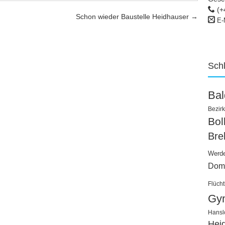
(+
Schon wieder Baustelle Heidhauser
→
E-
Sch
Ba
Bezirk
Bo
Bre
Werd
Dom
Flücht
Gy
Hansl
Hei