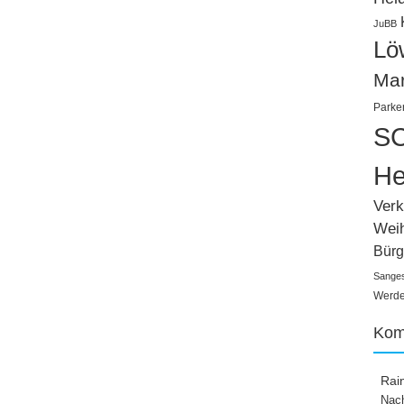
JuBB
Lö
Ma
Parke
SC
He
Verk
Wei
Bürg
Sange
Werden
Kom
Rai
Nach