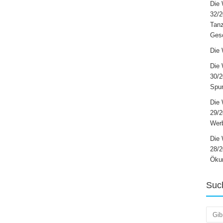
Die 
32/2
Tanz
Ges
Die 
Die 
30/2
Spur
Die 
29/
Werb
Die 
28/2
Öku
Suc
Such