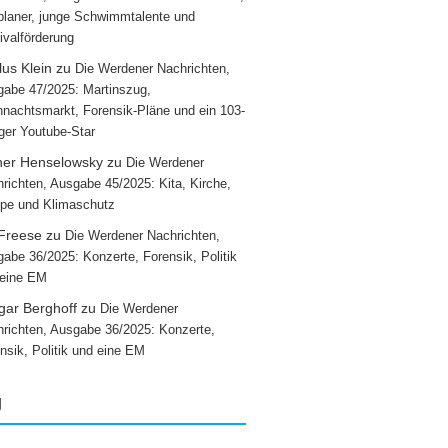
laner, junge Schwimmtalente und
ivalförderung
us Klein
zu
Die Werdener Nachrichten,
abe 47/2025: Martinszug,
nachtsmarkt, Forensik-Pläne und ein 103-
iger Youtube-Star
ner Henselowsky
zu
Die Werdener
richten, Ausgabe 45/2025: Kita, Kirche,
pe und Klimaschutz
 Freese
zu
Die Werdener Nachrichten,
abe 36/2025: Konzerte, Forensik, Politik
 eine EM
gar Berghoff
zu
Die Werdener
richten, Ausgabe 36/2025: Konzerte,
nsik, Politik und eine EM
g