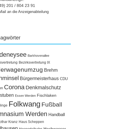
49) 201 / 804 23 91
Mail an die Anzeigenabteilung
lagwörter
ldeneysee
Barkhovenallee
svertretung
Bezirksvertretung IX
llerwagenumzug
Brehm
hminsel
Bürgermeisterhaus
CDU
Corona
Denkmalschutz
en
stuben
Fischlaken
Essen Werden
Folkwang
Fußball
linge
mnasium Werden
Handball
othar Kranz
Haus Scheppen
dhausen
Hochwasser