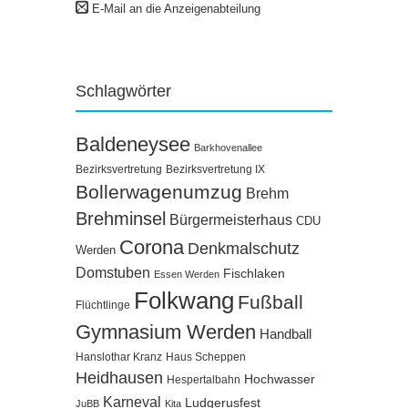
E-Mail an die Anzeigenabteilung
Schlagwörter
Baldeneysee
Barkhovenallee
Bezirksvertretung
Bezirksvertretung IX
Bollerwagenumzug
Brehm
Brehminsel
Bürgermeisterhaus
CDU
Corona
Denkmalschutz
Werden
Domstuben
Fischlaken
Essen Werden
Folkwang
Fußball
Flüchtlinge
Gymnasium Werden
Handball
Hanslothar Kranz
Haus Scheppen
Heidhausen
Hochwasser
Hespertalbahn
Karneval
Ludgerusfest
JuBB
Kita