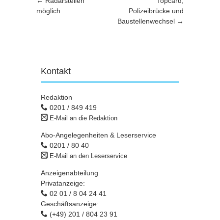
Artikel-Navigation
←
Radarstellen
Topcard,
möglich
Polizeibrücke und
Baustellenwechsel
→
Kontakt
Redaktion
0201 / 849 419
E-Mail an die Redaktion
Abo-Angelegenheiten & Leserservice
0201 / 80 40
E-Mail an den Leserservice
Anzeigenabteilung
Privatanzeige:
02 01 / 8 04 24 41
Geschäftsanzeige:
(+49) 201 / 804 23 91