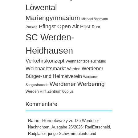
Löwental
Mariengymnasium
Michael Bonmann
Pfingst Open Air
Post
Ruhr
Parken
SC Werden-
Heidhausen
Verkehrskonzept
Weihnachtsbeleuchtung
Weihnachtsmarkt
Werdener
Werden
Bürger- und Heimatverein
Werdener
Werdener Werbering
Sangesfreunde
Werden Hilft
Zentrum 60plus
Kommentare
Rainer Henselowsky
zu
Die Werdener
Nachrichten, Ausgabe 26/2026: RadEntscheid,
Radplaner, junge Schwimmtalente und