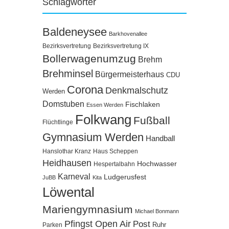
Schlagwörter
Baldeneysee
Barkhovenallee
Bezirksvertretung
Bezirksvertretung IX
Bollerwagenumzug
Brehm
Brehminsel
Bürgermeisterhaus
CDU
Corona
Denkmalschutz
Werden
Domstuben
Fischlaken
Essen Werden
Folkwang
Fußball
Flüchtlinge
Gymnasium Werden
Handball
Hanslothar Kranz
Haus Scheppen
Heidhausen
Hochwasser
Hespertalbahn
Karneval
Ludgerusfest
JuBB
Kita
Löwental
Mariengymnasium
Michael Bonmann
Pfingst Open Air
Post
Ruhr
Parken