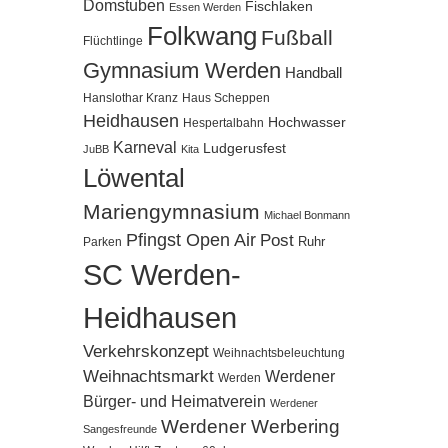
Domstuben
Fischlaken
Essen Werden
Folkwang
Fußball
Flüchtlinge
Gymnasium Werden
Handball
Hanslothar Kranz
Haus Scheppen
Heidhausen
Hochwasser
Hespertalbahn
Karneval
Ludgerusfest
JuBB
Kita
Löwental
Mariengymnasium
Michael Bonmann
Pfingst Open Air
Post
Ruhr
Parken
SC Werden-
Heidhausen
Verkehrskonzept
Weihnachtsbeleuchtung
Weihnachtsmarkt
Werdener
Werden
Bürger- und Heimatverein
Werdener
Werdener Werbering
Sangesfreunde