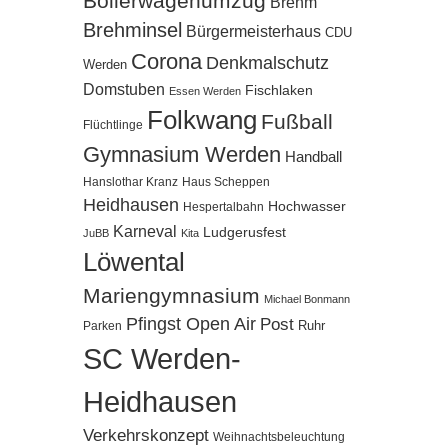
Bollerwagenumzug
Brehm
Brehminsel
Bürgermeisterhaus
CDU
Corona
Denkmalschutz
Werden
Domstuben
Fischlaken
Essen Werden
Folkwang
Fußball
Flüchtlinge
Gymnasium Werden
Handball
Hanslothar Kranz
Haus Scheppen
Heidhausen
Hochwasser
Hespertalbahn
Karneval
Ludgerusfest
JuBB
Kita
Löwental
Mariengymnasium
Michael Bonmann
Pfingst Open Air
Post
Ruhr
Parken
SC Werden-
Heidhausen
Verkehrskonzept
Weihnachtsbeleuchtung