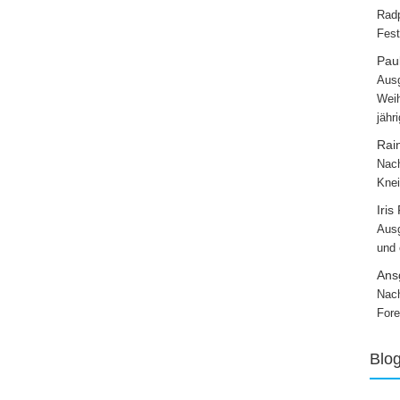
Radp
Fest
Paul
Ausg
Weih
jähr
Rai
Nach
Knei
Iris
Ausg
und
Ans
Nach
Fore
Blo