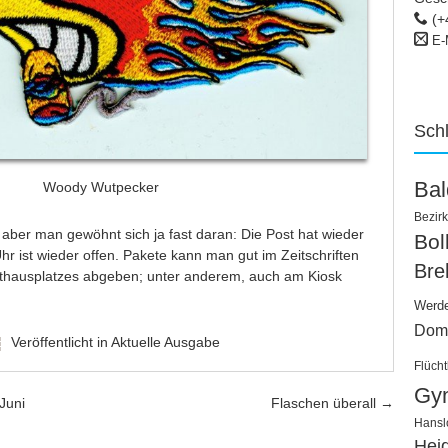
(+
E-
Sch
Ba
Woody Wutpecker
Bezirk
en, aber man gewöhnt sich ja fast daran: Die Post hat wieder
Bo
hr ist wieder offen. Pakete kann man gut im Zeitschriften
Bre
thausplatzes abgeben; unter anderem, auch am Kiosk
Werd
Dom
Veröffentlicht in
Aktuelle Ausgabe
Flücht
Gy
Juni
Flaschen überall
→
Hansl
Hei