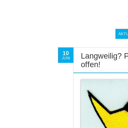
AKT
10
Langweilig? P
JUNI
offen!