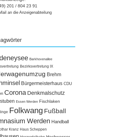
49) 201 / 804 23 91
Mail an die Anzeigenabteilung
lagwörter
ldeneysee
Barkhovenallee
svertretung
Bezirksvertretung IX
llerwagenumzug
Brehm
hminsel
Bürgermeisterhaus
CDU
Corona
Denkmalschutz
en
stuben
Fischlaken
Essen Werden
Folkwang
Fußball
linge
mnasium Werden
Handball
othar Kranz
Haus Scheppen
dhausen
Hochwasser