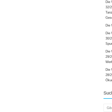
Die 
32/2
Tanz
Ges
Die 
Die 
30/2
Spur
Die 
29/
Werb
Die 
28/2
Öku
Suc
Such