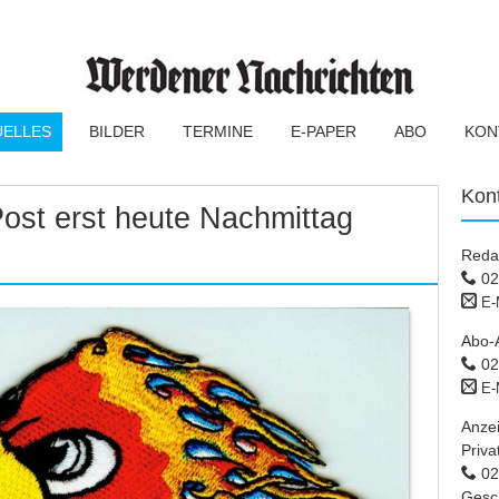
UELLES
BILDER
TERMINE
E-PAPER
ABO
KON
Kon
ost erst heute Nachmittag
Reda
02
E-
Abo-
02
E-
Anze
Priva
02 
Gesc