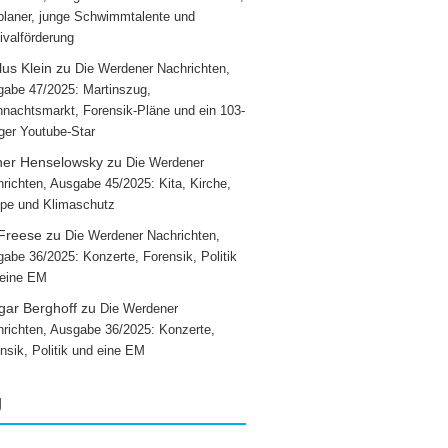
laner, junge Schwimmtalente und
ivalförderung
us Klein
zu
Die Werdener Nachrichten,
abe 47/2025: Martinszug,
nachtsmarkt, Forensik-Pläne und ein 103-
iger Youtube-Star
ner Henselowsky
zu
Die Werdener
richten, Ausgabe 45/2025: Kita, Kirche,
pe und Klimaschutz
 Freese
zu
Die Werdener Nachrichten,
abe 36/2025: Konzerte, Forensik, Politik
 eine EM
gar Berghoff
zu
Die Werdener
richten, Ausgabe 36/2025: Konzerte,
nsik, Politik und eine EM
g