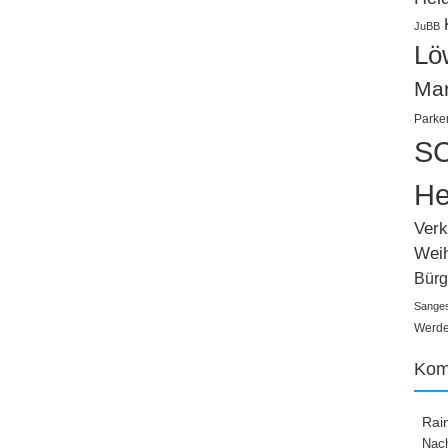
JuBB
Lö
Ma
Parke
SC
He
Verk
Wei
Bürg
Sange
Werden
Kom
Rai
Nach