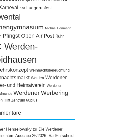
Hespertalbahn
Karneval
Ludgerusfest
Kita
wental
riengymnasium
Michael Bonmann
Pfingst Open Air
Post
Ruhr
n
 Werden-
idhausen
ehrskonzept
Weihnachtsbeleuchtung
hnachtsmarkt
Werdener
Werden
er- und Heimatverein
Werdener
Werdener Werbering
sfreunde
 Hilft
Zentrum 60plus
mentare
ner Henselowsky
zu
Die Werdener
richten, Ausgabe 26/2026: RadEntscheid,