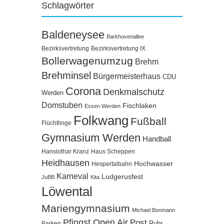
Schlagwörter
Baldeneysee
Barkhovenallee
Bezirksvertretung
Bezirksvertretung IX
Bollerwagenumzug
Brehm
Brehminsel
Bürgermeisterhaus
CDU
Corona
Denkmalschutz
Werden
Domstuben
Fischlaken
Essen Werden
Folkwang
Fußball
Flüchtlinge
Gymnasium Werden
Handball
Hanslothar Kranz
Haus Scheppen
Heidhausen
Hochwasser
Hespertalbahn
Karneval
Ludgerusfest
JuBB
Kita
Löwental
Mariengymnasium
Michael Bonmann
Pfingst Open Air
Post
Ruhr
Parken