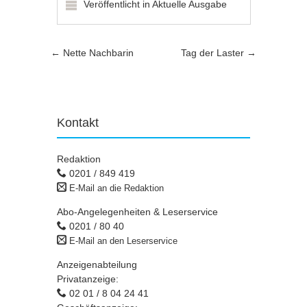
Veröffentlicht in
Aktuelle Ausgabe
Artikel-Navigation
←
Nette Nachbarin
Tag der Laster
→
Kontakt
Redaktion
0201 / 849 419
E-Mail an die Redaktion
Abo-Angelegenheiten & Leserservice
0201 / 80 40
E-Mail an den Leserservice
Anzeigenabteilung
Privatanzeige:
02 01 / 8 04 24 41