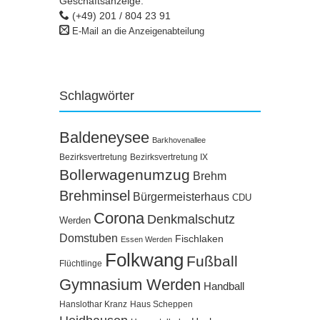
Geschäftsanzeige:
(+49) 201 / 804 23 91
E-Mail an die Anzeigenabteilung
Schlagwörter
Baldeneysee
Barkhovenallee
Bezirksvertretung
Bezirksvertretung IX
Bollerwagenumzug
Brehm
Brehminsel
Bürgermeisterhaus
CDU
Corona
Denkmalschutz
Werden
Domstuben
Fischlaken
Essen Werden
Folkwang
Fußball
Flüchtlinge
Gymnasium Werden
Handball
Hanslothar Kranz
Haus Scheppen