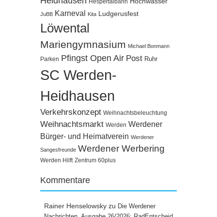
Heidhausen
Hochwasser
Hespertalbahn
Karneval
Ludgerusfest
JuBB
Kita
Löwental
Mariengymnasium
Michael Bonmann
Pfingst Open Air
Post
Ruhr
Parken
SC Werden-
Heidhausen
Verkehrskonzept
Weihnachtsbeleuchtung
Weihnachtsmarkt
Werdener
Werden
Bürger- und Heimatverein
Werdener
Werdener Werbering
Sangesfreunde
Werden Hilft
Zentrum 60plus
Kommentare
Rainer Henselowsky
zu
Die Werdener
Nachrichten, Ausgabe 26/2026: RadEntscheid,