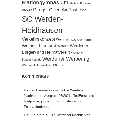
Mariengymnasium
Michael Bonmann
Pfingst Open Air
Post
Ruhr
Parken
SC Werden-
Heidhausen
Verkehrskonzept
Weihnachtsbeleuchtung
Weihnachtsmarkt
Werdener
Werden
Bürger- und Heimatverein
Werdener
Werdener Werbering
Sangesfreunde
Werden Hilft
Zentrum 60plus
Kommentare
Rainer Henselowsky
zu
Die Werdener
Nachrichten, Ausgabe 26/2026: RadEntscheid,
Radplaner, junge Schwimmtalente und
Festivalförderung
Paulus Klein
zu
Die Werdener Nachrichten,