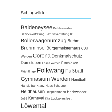
Schlagwörter
Baldeneysee
Barkhovenallee
Bezirksvertretung
Bezirksvertretung IX
Bollerwagenumzug
Brehm
Brehminsel
Bürgermeisterhaus
CDU
Corona
Denkmalschutz
Werden
Domstuben
Fischlaken
Essen Werden
Folkwang
Fußball
Flüchtlinge
Gymnasium Werden
Handball
Hanslothar Kranz
Haus Scheppen
Heidhausen
Hochwasser
Hespertalbahn
Karneval
Ludgerusfest
JuBB
Kita
Löwental