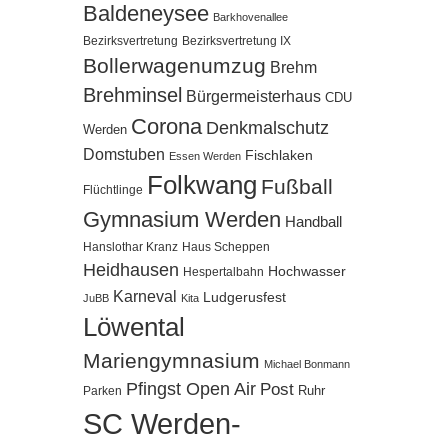
Baldeneysee
Barkhovenallee
Bezirksvertretung
Bezirksvertretung IX
Bollerwagenumzug
Brehm
Brehminsel
Bürgermeisterhaus
CDU
Corona
Denkmalschutz
Werden
Domstuben
Fischlaken
Essen Werden
Folkwang
Fußball
Flüchtlinge
Gymnasium Werden
Handball
Hanslothar Kranz
Haus Scheppen
Heidhausen
Hochwasser
Hespertalbahn
Karneval
Ludgerusfest
JuBB
Kita
Löwental
Mariengymnasium
Michael Bonmann
Pfingst Open Air
Post
Ruhr
Parken
SC Werden-