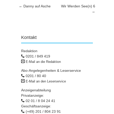
Artikel-Navigation
←
Danny auf Asche
Wir Werden See(n) 6
→
Kontakt
Redaktion
0201 / 849 419
E-Mail an die Redaktion
Abo-Angelegenheiten & Leserservice
0201 / 80 40
E-Mail an den Leserservice
Anzeigenabteilung
Privatanzeige:
02 01 / 8 04 24 41
Geschäftsanzeige:
(+49) 201 / 804 23 91