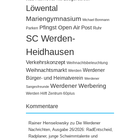
Löwental
Mariengymnasium
Michael Bonmann
Pfingst Open Air
Post
Ruhr
Parken
SC Werden-
Heidhausen
Verkehrskonzept
Weihnachtsbeleuchtung
Weihnachtsmarkt
Werdener
Werden
Bürger- und Heimatverein
Werdener
Werdener Werbering
Sangesfreunde
Werden Hilft
Zentrum 60plus
Kommentare
Rainer Henselowsky
zu
Die Werdener
Nachrichten, Ausgabe 26/2026: RadEntscheid,
Radplaner, junge Schwimmtalente und