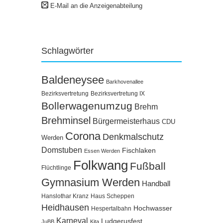
E-Mail an die Anzeigenabteilung
Schlagwörter
Baldeneysee
Barkhovenallee
Bezirksvertretung
Bezirksvertretung IX
Bollerwagenumzug
Brehm
Brehminsel
Bürgermeisterhaus
CDU
Corona
Denkmalschutz
Werden
Domstuben
Fischlaken
Essen Werden
Folkwang
Fußball
Flüchtlinge
Gymnasium Werden
Handball
Hanslothar Kranz
Haus Scheppen
Heidhausen
Hochwasser
Hespertalbahn
Karneval
Ludgerusfest
JuBB
Kita